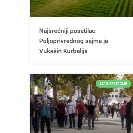
Najsrećniji posetilac
Poljoprivrednog sajma je
Vukašin Kurbalija
MANIFESTACIJE