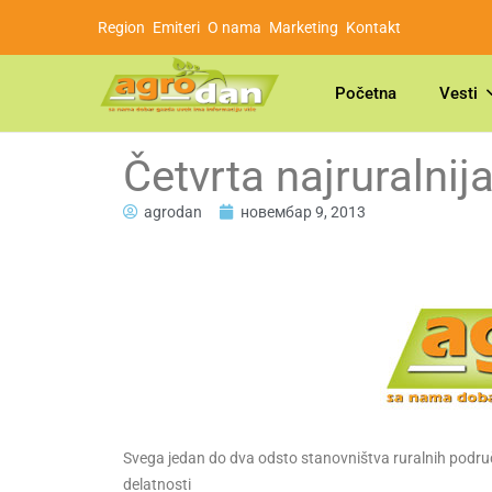
Region
Emiteri
O nama
Marketing
Kontakt
Početna
Vesti
Četvrta najruralnij
agrodan
новембар 9, 2013
Svega jedan do dva odsto stanovništva ruralnih područj
delatnosti