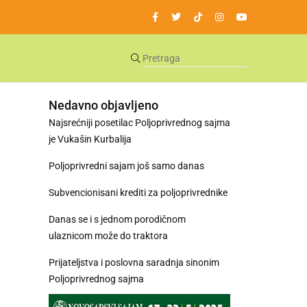
Nedavno objavljeno
Najsrećniji posetilac Poljoprivrednog sajma
je Vukašin Kurbalija
Poljoprivredni sajam još samo danas
Subvencionisani krediti za poljoprivrednike
Danas se i s jednom porodičnom
ulaznicom može do traktora
Prijateljstva i poslovna saradnja sinonim
Poljoprivrednog sajma