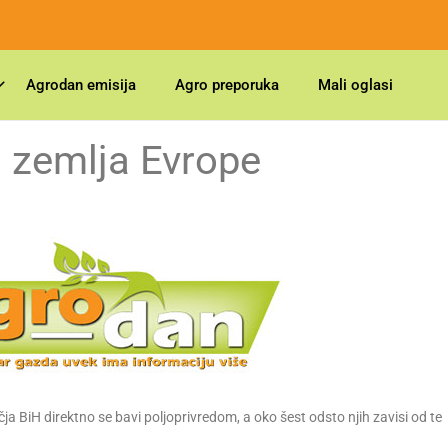
Agrodan emisija
Agro preporuka
Mali oglasi
a zemlja Evrope
a BiH direktno se bavi poljoprivredom, a oko šest odsto njih zavisi od te