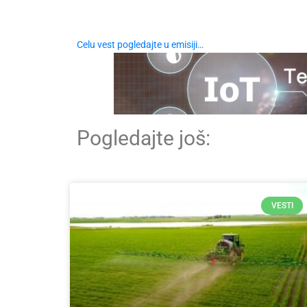
Celu vest pogledajte u emisiji…
Pogledajte još:
VESTI