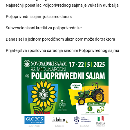
Najsrećniji posetilac Poljoprivrednog sajma je Vukašin Kurbalija
Poljoprivredni sajam još samo danas
Subvencionisani krediti za poljoprivrednike
Danas se i s jednom porodičnom ulaznicom može do traktora
Prijateljstva i poslovna saradnja sinonim Poljoprivrednog sajma