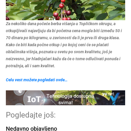
Za nekoliko dana počeće berba višanja u Topličkom okrugu, a
otkupljivači najavljuju da bi početna cena mogla biti između 50 i
70 dinara po kilogramu, u zavisnosti da li je prva ili druga klasa.
Kako će biti kada počne otkup i po kojoj ceni će se plaćati
oblačinska višnja, poznata u svetu po svom kvalitetu, još je
neizvesno, jer hladnjačari kažu da će o tome odlučivati ponuda i
potražnja, ali i sam kvalitet.
Celu vest možete pogledati ovde…
Pogledajte još:
Nedavno objavljeno