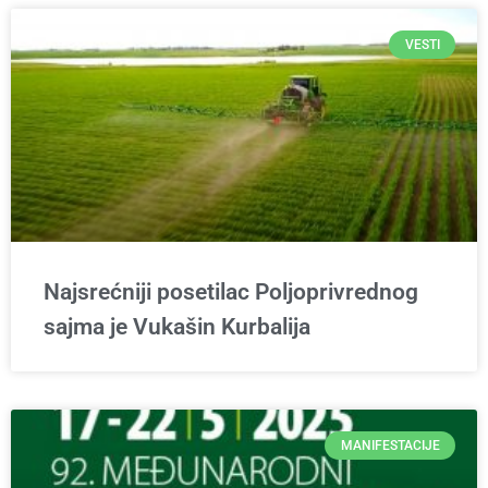
VESTI
Najsrećniji posetilac Poljoprivrednog
sajma je Vukašin Kurbalija
MANIFESTACIJE