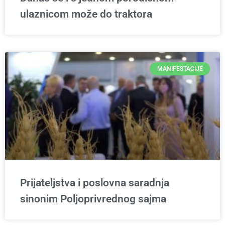
ulaznicom može do traktora
MANIFESTACIJE
Prijateljstva i poslovna saradnja
sinonim Poljoprivrednog sajma