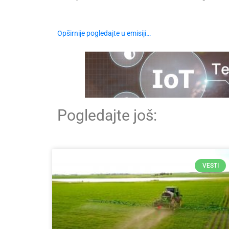
Opširnije pogledajte u emisiji…
Pogledajte još:
VESTI