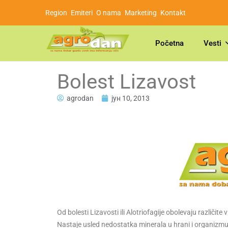
Region
Emiteri
O nama
Marketing
Kontakt
Početna
Vesti
Bolest Lizavost
agrodan
јун 10, 2013
Od bolesti Lizavosti ili Alotriofagije obolevaju različite
Nastaje usled nedostatka minerala u hrani i organizmu ž