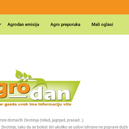
Agrodan emisija
Agro preporuka
Mali oglasi
 vrste domaćih životinja (telad, jagnjad, prasad…).
ivotinje, tako da se bolest širi ukoliko se uslovi ishrane ne poprave duže