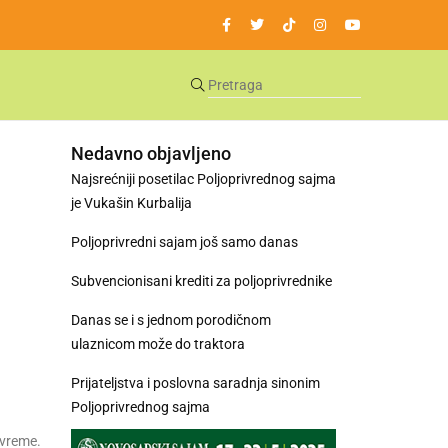
Nedavno objavljeno
Najsrećniji posetilac Poljoprivrednog sajma
je Vukašin Kurbalija
Poljoprivredni sajam još samo danas
Subvencionisani krediti za poljoprivrednike
Danas se i s jednom porodičnom
ulaznicom može do traktora
Prijateljstva i poslovna saradnja sinonim
Poljoprivrednog sajma
 vreme.