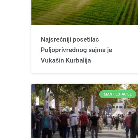
Najsrećniji posetilac
Poljoprivrednog sajma je
Vukašin Kurbalija
MANIFESTACIJE