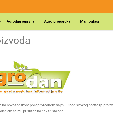
Agrodan emisija
Agro preporuka
Mali oglasi
oizvoda
je na novosadskom poljoprivrednom sajmu. Zbog širokog portfolija proizv
dišnjem sajmu prisutan na čak tri štanda.