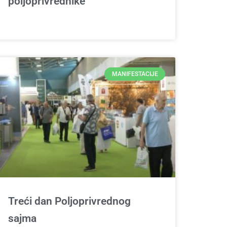
poljoprivrednike
MANIFESTACIJE
Treći dan Poljoprivrednog
sajma