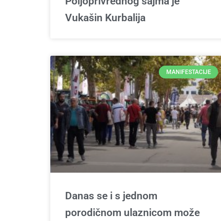
Poljoprivrednog sajma je
Vukašin Kurbalija
MANIFESTACIJE
Danas se i s jednom
porodičnom ulaznicom može