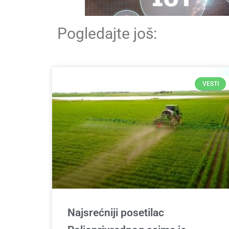
Pogledajte još:
VESTI
Najsrećniji posetilac