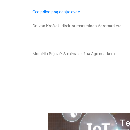
Ceo prilog pogledajte ovde.
Dr Ivan Krošlak, direktor marketinga Agromarketa
Momčilo Pejović, Stručna služba Agromarketa