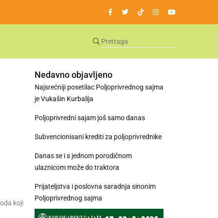
Nedavno objavljeno
Najsrećniji posetilac Poljoprivrednog sajma
je Vukašin Kurbalija
Poljoprivredni sajam još samo danas
Subvencionisani krediti za poljoprivrednike
Danas se i s jednom porodičnom
ulaznicom može do traktora
Prijateljstva i poslovna saradnja sinonim
Poljoprivrednog sajma
oda koji