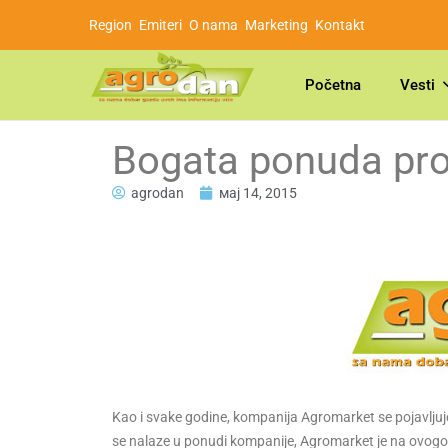
Region
Emiteri
O nama
Marketing
Kontakt
Početna
Vesti
Bogata ponuda pr
agrodan
мај 14, 2015
Kao i svake godine, kompanija Agromarket se pojavlju
se nalaze u ponudi kompanije, Agromarket je na ovogo