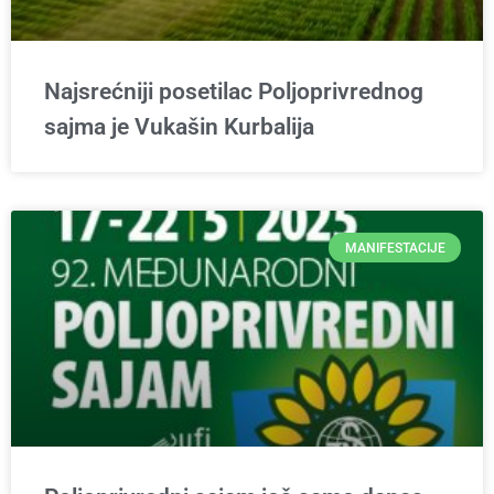
Najsrećniji posetilac Poljoprivrednog
sajma je Vukašin Kurbalija
MANIFESTACIJE