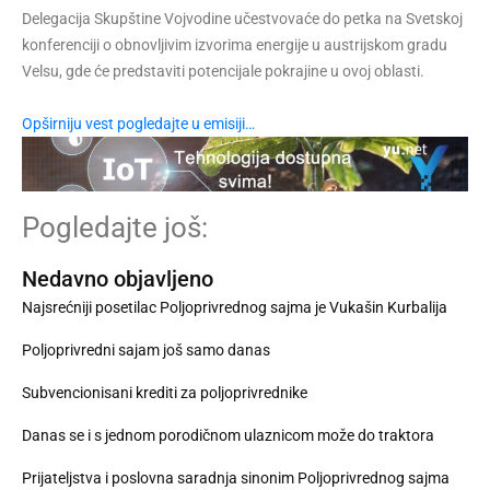
Delegacija Skupštine Vojvodine učestvovaće do petka na Svetskoj
konferenciji o obnovljivim izvorima energije u austrijskom gradu
Velsu, gde će predstaviti potencijale pokrajine u ovoj oblasti.
Opširniju vest pogledajte u emisiji…
Pogledajte još:
Nedavno objavljeno
Najsrećniji posetilac Poljoprivrednog sajma je Vukašin Kurbalija
Poljoprivredni sajam još samo danas
Subvencionisani krediti za poljoprivrednike
Danas se i s jednom porodičnom ulaznicom može do traktora
Prijateljstva i poslovna saradnja sinonim Poljoprivrednog sajma