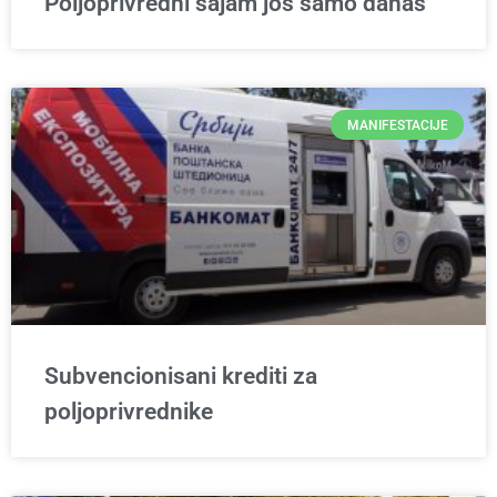
Poljoprivredni sajam još samo danas
MANIFESTACIJE
Subvencionisani krediti za
poljoprivrednike