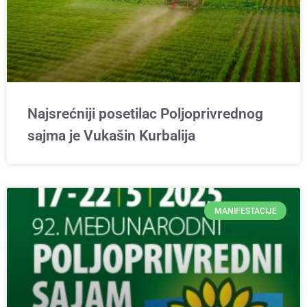
Najsrećniji posetilac Poljoprivrednog
sajma je Vukašin Kurbalija
MANIFESTACIJE