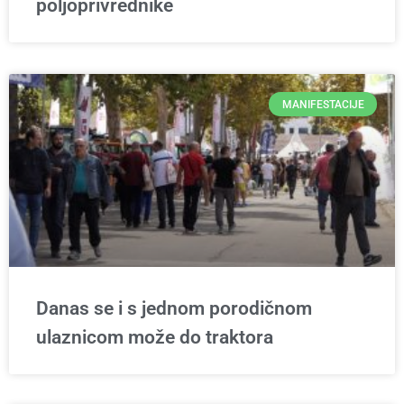
poljoprivrednike
MANIFESTACIJE
Danas se i s jednom porodičnom
ulaznicom može do traktora