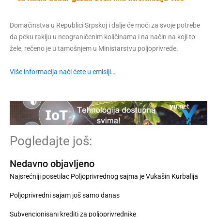
Domaćinstva u Republici Srpskoj i dalje će moći za svoje potrebe
da peku rakiju u neograničenim količinama i na način na koji to
žele, rečeno je u tamošnjem u Ministarstvu poljoprivrede.
Više informacija naći ćete u emisiji…
Pogledajte još:
Nedavno objavljeno
Najsrećniji posetilac Poljoprivrednog sajma je Vukašin Kurbalija
Poljoprivredni sajam još samo danas
Subvencionisani krediti za poljoprivrednike