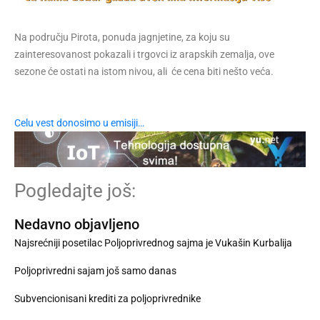
Na području Pirota, ponuda jagnjetine, za koju su
zainteresovanost pokazali i trgovci iz arapskih zemalja, ove
sezone će ostati na istom nivou, ali će cena biti nešto veća.
Celu vest donosimo u emisiji…
Pogledajte još:
Nedavno objavljeno
Najsrećniji posetilac Poljoprivrednog sajma je Vukašin Kurbalija
Poljoprivredni sajam još samo danas
Subvencionisani krediti za poljoprivrednike