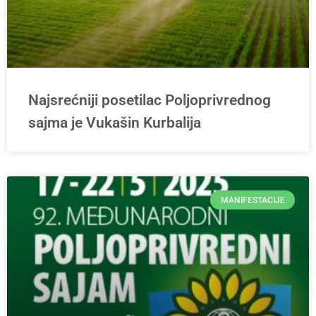
Najsrećniji posetilac Poljoprivrednog
sajma je Vukašin Kurbalija
MANIFESTACIJE