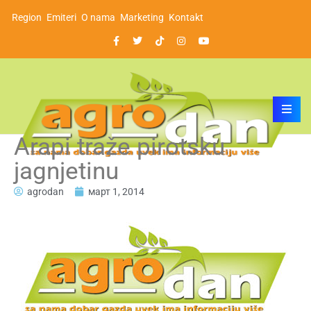
Region
Emiteri
O nama
Marketing
Kontakt
Arapi traže pirotsku
jagnjetinu
agrodan
март 1, 2014