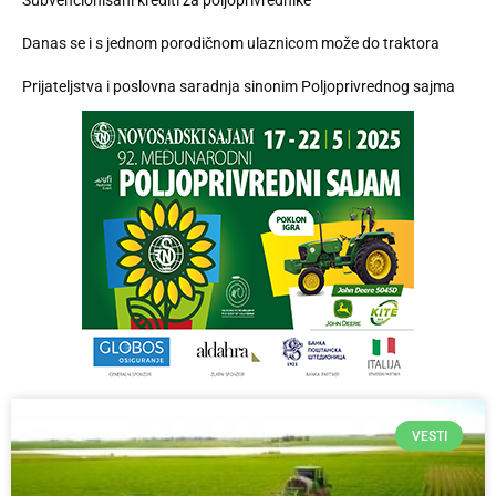
Subvencionisani krediti za poljoprivrednike
Danas se i s jednom porodičnom ulaznicom može do traktora
Prijateljstva i poslovna saradnja sinonim Poljoprivrednog sajma
VESTI