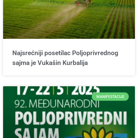
Najsrećniji posetilac Poljoprivrednog
sajma je Vukašin Kurbalija
MANIFESTACIJE