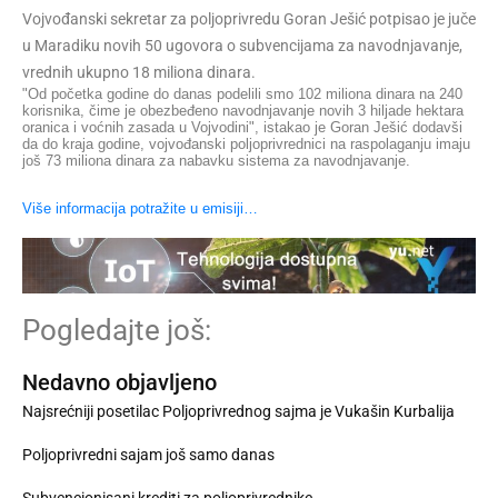
Vojvođanski sekretar za poljoprivredu Goran Ješić potpisao je juče
u Maradiku novih 50 ugovora o subvencijama za navodnjavanje,
vrednih ukupno 18 miliona dinara.
"Od početka godine do danas podelili smo 102 miliona dinara na 240
korisnika, čime je obezbeđeno navodnjavanje novih 3 hiljade hektara
oranica i voćnih zasada u Vojvodini", istakao je Goran Ješić dodavši
da do kraja godine, vojvođanski poljoprivrednici na raspolaganju imaju
još 73 miliona dinara za nabavku sistema za navodnjavanje.
Više informacija potražite u emisiji…
Pogledajte još:
Nedavno objavljeno
Najsrećniji posetilac Poljoprivrednog sajma je Vukašin Kurbalija
Poljoprivredni sajam još samo danas