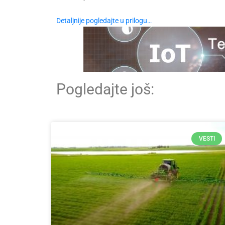
Detaljnije pogledajte u prilogu…
Pogledajte još:
VESTI