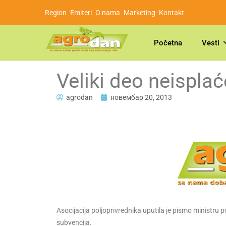
Region
Emiteri
O nama
Marketing
Kontakt
Početna
Vesti
Veliki deo neispla
agrodan
новембар 20, 2013
Asocijacija poljoprivrednika uputila je pismo ministr
subvencija.