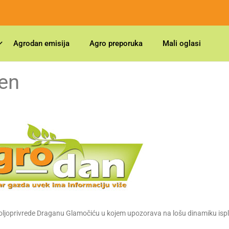
Agrodan emisija
Agro preporuka
Mali oglasi
ćen
u poljoprivrede Draganu Glamočiću u kojem upozorava na lošu dinamiku isp