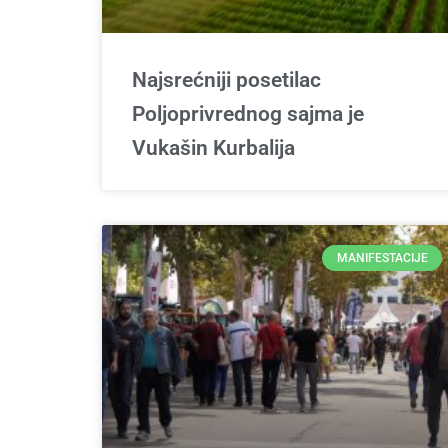
Najsrećniji posetilac
Poljoprivrednog sajma je
Vukašin Kurbalija
MANIFESTACIJE