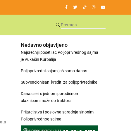
Nedavno objavljeno
Najsrećniji posetilac Poljoprivrednog sajma
je Vukašin Kurbalija
Poljoprivredni sajam još samo danas
Subvencionisani krediti za poljoprivrednike
Danas se i s jednom porodičnom
ulaznicom može do traktora
Prijateljstva i poslovna saradnja sinonim
Poljoprivrednog sajma
lata