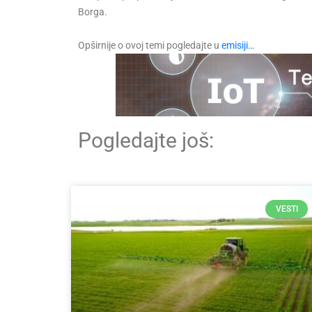
Borga.
Opširnije o ovoj temi pogledajte u
emisiji…
Pogledajte još:
VESTI