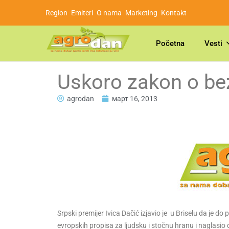
Region
Emiteri
O nama
Marketing
Kontakt
Početna
Vesti
Uskoro zakon o be
agrodan
март 16, 2013
Srpski premijer Ivica Dačić izjavio je u Briselu da je d
evropskih propisa za ljudsku i stočnu hranu i naglasio