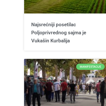
Najsrećniji posetilac
Poljoprivrednog sajma je
Vukašin Kurbalija
MANIFESTACIJE