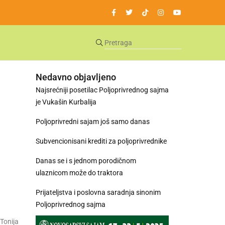
Nedavno objavljeno
Najsrećniji posetilac Poljoprivrednog sajma
je Vukašin Kurbalija
Poljoprivredni sajam još samo danas
Subvencionisani krediti za poljoprivrednike
Danas se i s jednom porodičnom
ulaznicom može do traktora
Prijateljstva i poslovna saradnja sinonim
Poljoprivrednog sajma
 Tonija