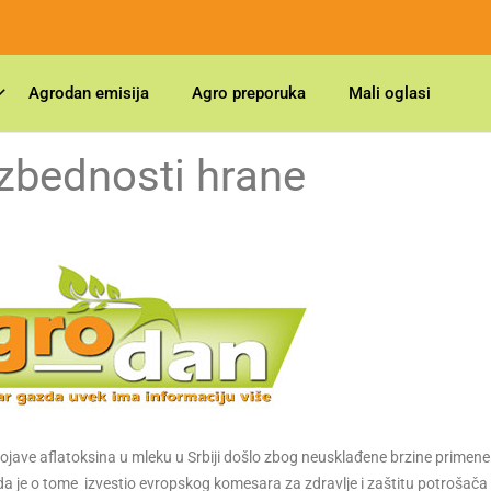
Agrodan emisija
Agro preporuka
Mali oglasi
zbednosti hrane
o pojave aflatoksina u mleku u Srbiji došlo zbog neusklađene brzine primene
 da je o tome izvestio evropskog komesara za zdravlje i zaštitu potrošača