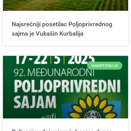
Najsrećniji posetilac Poljoprivrednog
sajma je Vukašin Kurbalija
MANIFESTACIJE