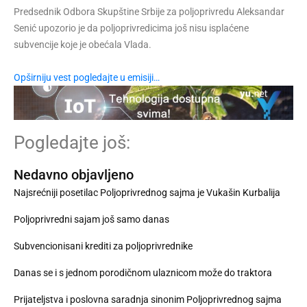
Predsednik Odbora Skupštine Srbije za poljoprivredu Aleksandar
Senić upozorio je da poljoprivredicima još nisu isplaćene
subvencije koje je obećala Vlada.
Opširniju vest pogledajte u emisiji…
Pogledajte još:
Nedavno objavljeno
Najsrećniji posetilac Poljoprivrednog sajma je Vukašin Kurbalija
Poljoprivredni sajam još samo danas
Subvencionisani krediti za poljoprivrednike
Danas se i s jednom porodičnom ulaznicom može do traktora
Prijateljstva i poslovna saradnja sinonim Poljoprivrednog sajma