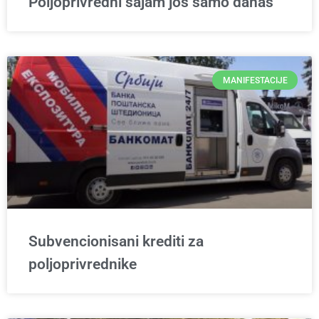
Poljoprivredni sajam još samo danas
MANIFESTACIJE
Subvencionisani krediti za
poljoprivrednike