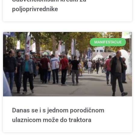
poljoprivrednike
MANIFESTACIJE
Danas se i s jednom porodičnom
ulaznicom može do traktora