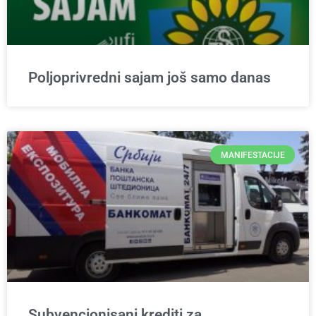
Poljoprivredni sajam još samo danas
MANIFESTACIJE
Subvencionisani krediti za