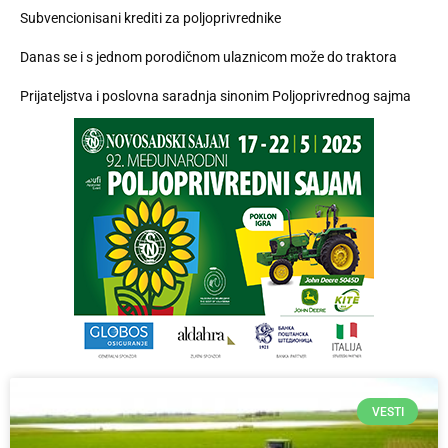
Subvencionisani krediti za poljoprivrednike
Danas se i s jednom porodičnom ulaznicom može do traktora
Prijateljstva i poslovna saradnja sinonim Poljoprivrednog sajma
VESTI