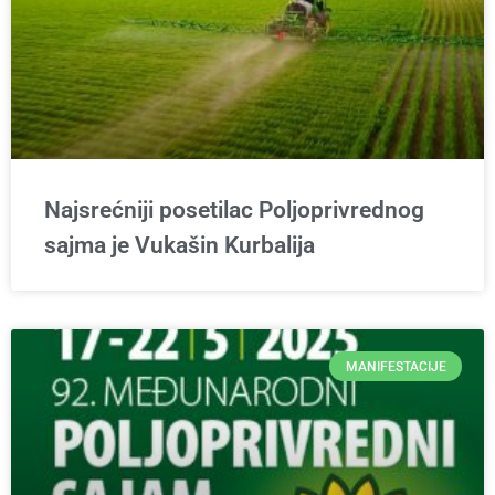
Najsrećniji posetilac Poljoprivrednog
sajma je Vukašin Kurbalija
MANIFESTACIJE