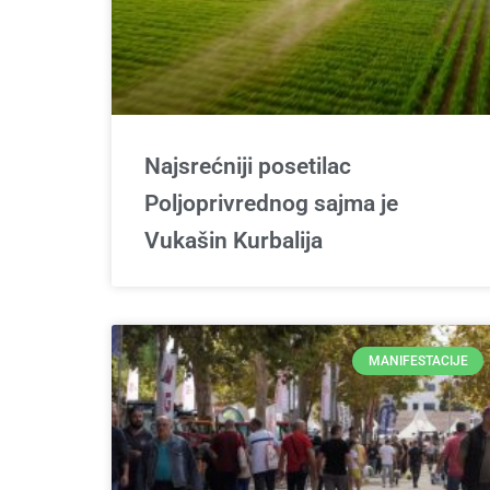
Najsrećniji posetilac
Poljoprivrednog sajma je
Vukašin Kurbalija
MANIFESTACIJE