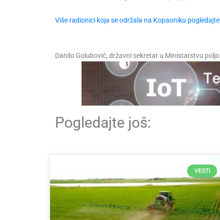
Više radionici koja se održala na Kopaoniku pogledajte 
Danilo Golubović, državni sekretar u Ministarstvu polj
Pogledajte još:
VESTI