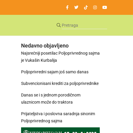
Nedavno objavljeno
Najsrećniji posetilac Poljoprivrednog sajma
je Vukašin Kurbalija
Poljoprivredni sajam još samo danas
Subvencionisani krediti za poljoprivrednike
Danas se i s jednom porodičnom
ulaznicom može do traktora
Prijateljstva i poslovna saradnja sinonim
Poljoprivrednog sajma