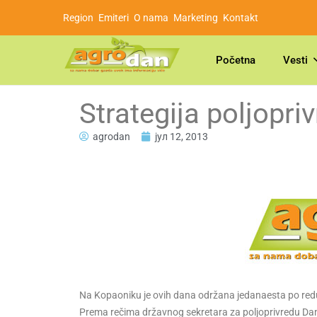
Region
Emiteri
O nama
Marketing
Kontakt
Početna
Vesti
Strategija poljopri
agrodan
јул 12, 2013
Na Kopaoniku je ovih dana održana jedanaesta po redu r
Prema rečima državnog sekretara za poljoprivredu Dan