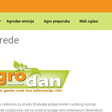
Agrodan emisija
Agro preporuka
Mali oglasi
vrede
adionica za izradu Strategije poljoprivrede i ruralnog razvoja.
ila Golubovića rad na izradi strategije teče očekivanom dinamikom.