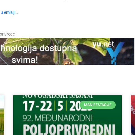
u emisiji…
oprivrede
MANIFESTACIJE