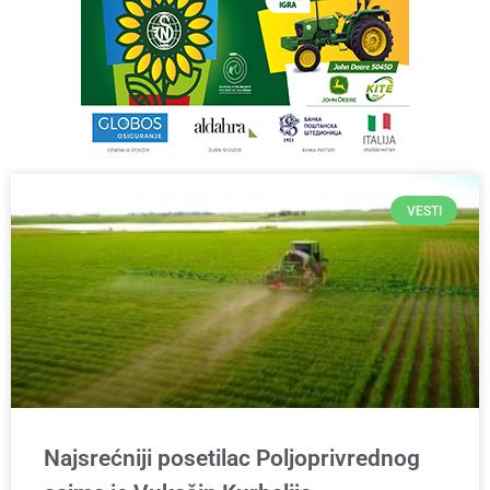
VESTI
Najsrećniji posetilac Poljoprivrednog