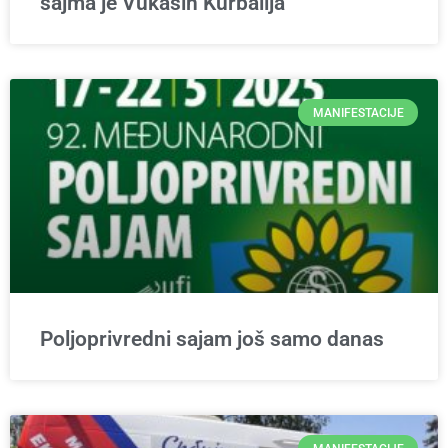
sajma je Vukašin Kurbalija
MANIFESTACIJE
Poljoprivredni sajam još samo danas