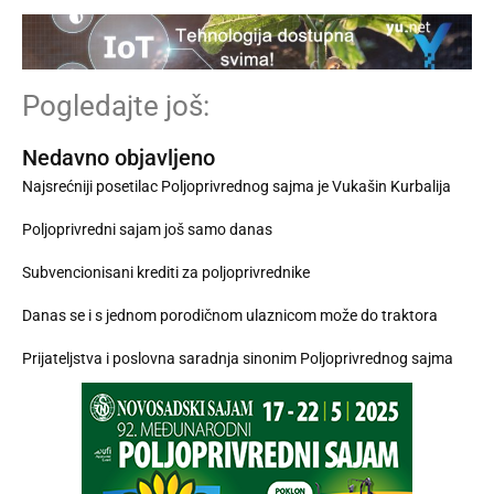
Pogledajte još:
Nedavno objavljeno
Najsrećniji posetilac Poljoprivrednog sajma je Vukašin Kurbalija
Poljoprivredni sajam još samo danas
Subvencionisani krediti za poljoprivrednike
Danas se i s jednom porodičnom ulaznicom može do traktora
Prijateljstva i poslovna saradnja sinonim Poljoprivrednog sajma