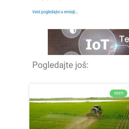
Vest pogledajte u emisiji…
Pogledajte još:
VESTI