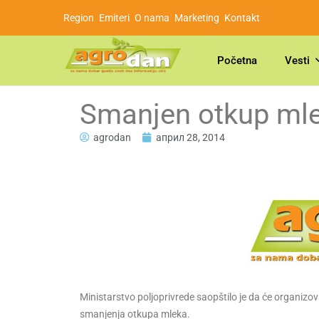
Region
Emiteri
O nama
Marketing
Kontakt
Početna
Vesti
Smanjen otkup ml
agrodan
април 28, 2014
Ministarstvo poljoprivrede saopštilo je da će organizo
smanjenja otkupa mleka.