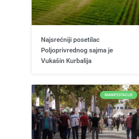
Najsrećniji posetilac
Poljoprivrednog sajma je
Vukašin Kurbalija
MANIFESTACIJE