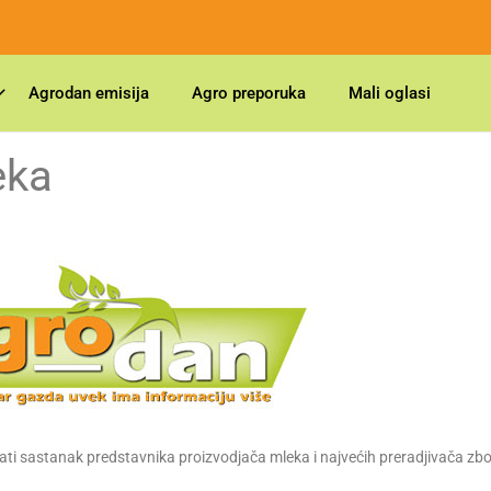
Agrodan emisija
Agro preporuka
Mali oglasi
eka
vati sastanak predstavnika proizvodjača mleka i najvećih preradjivača zb