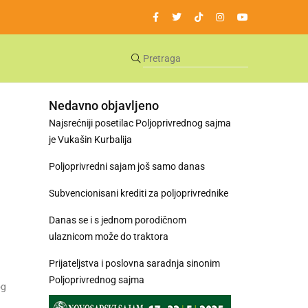
Nedavno objavljeno
Najsrećniji posetilac Poljoprivrednog sajma
je Vukašin Kurbalija
Poljoprivredni sajam još samo danas
Subvencionisani krediti za poljoprivrednike
Danas se i s jednom porodičnom
ulaznicom može do traktora
Prijateljstva i poslovna saradnja sinonim
Poljoprivrednog sajma
og