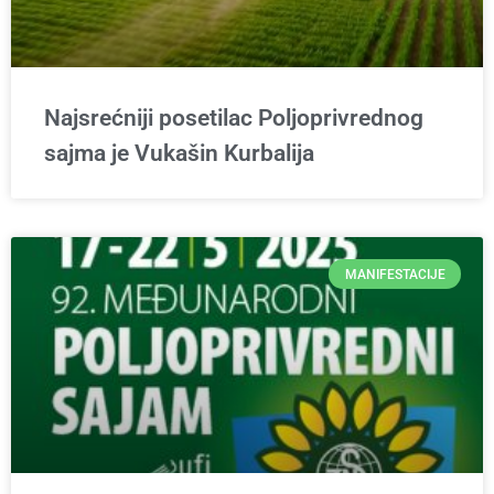
Najsrećniji posetilac Poljoprivrednog
sajma je Vukašin Kurbalija
MANIFESTACIJE