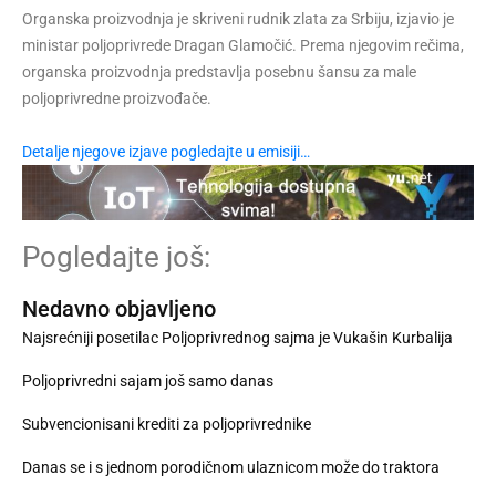
Organska proizvodnja je skriveni rudnik zlata za Srbiju, izjavio je
ministar poljoprivrede Dragan Glamočić. Prema njegovim rečima,
organska proizvodnja predstavlja posebnu šansu za male
poljoprivredne proizvođače.
Detalje njegove izjave pogledajte u emisiji…
Pogledajte još:
Nedavno objavljeno
Najsrećniji posetilac Poljoprivrednog sajma je Vukašin Kurbalija
Poljoprivredni sajam još samo danas
Subvencionisani krediti za poljoprivrednike
Danas se i s jednom porodičnom ulaznicom može do traktora