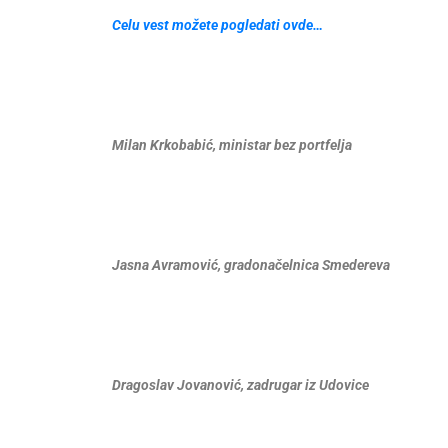
Celu vest možete pogledati ovde…
Milan Krkobabić, ministar bez portfelja
Jasna Avramović, gradonačelnica Smedereva
Dragoslav Jovanović, zadrugar iz Udovice