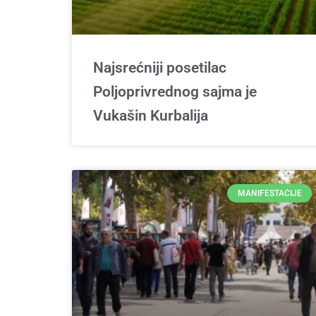
Najsrećniji posetilac
Poljoprivrednog sajma je
Vukašin Kurbalija
MANIFESTACIJE