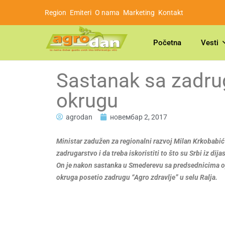
Region
Emiteri
O nama
Marketing
Kontakt
Početna
Vesti
Sastanak sa zadr
okrugu
agrodan
новембар 2, 2017
Ministar zadužen za regionalni razvoj Milan Krkobabi
zadrugarstvo i da treba iskoristiti to što su Srbi iz di
On je nakon sastanka u Smederevu sa predsednicima o
okruga posetio zadrugu “Agro zdravlje” u selu Ralja.