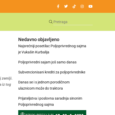
Nedavno objavljeno
Najsrećniji posetilac Poljoprivrednog sajma
je Vukašin Kurbalija
Poljoprivredni sajam još samo danas
Subvencionisani krediti za poljoprivrednike
j zemlji.
Danas se i s jednom porodičnom
 iz tog
ulaznicom može do traktora
Prijateljstva i poslovna saradnja sinonim
Poljoprivrednog sajma