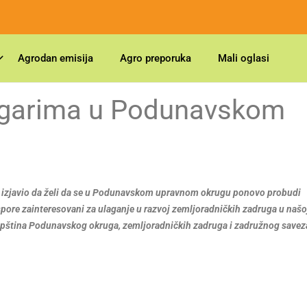
Agrodan emisija
Agro preporuka
Mali oglasi
ugarima u Podunavskom
ć izjavio da želi da se u Podunavskom upravnom okrugu ponovo probudi
jaspore zainteresovani za ulaganje u razvoj zemljoradničkih zadruga u našo
pština Podunavskog okruga, zemljoradničkih zadruga i zadružnog saveza