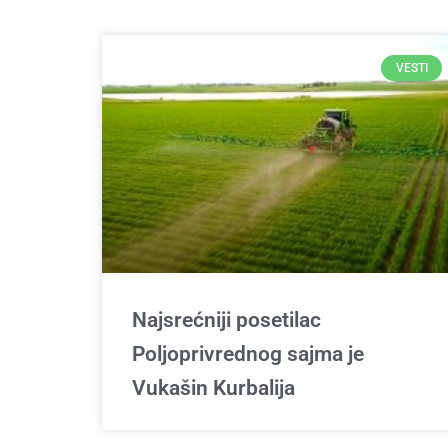
VESTI
Najsrećniji posetilac
Poljoprivrednog sajma je
Vukašin Kurbalija