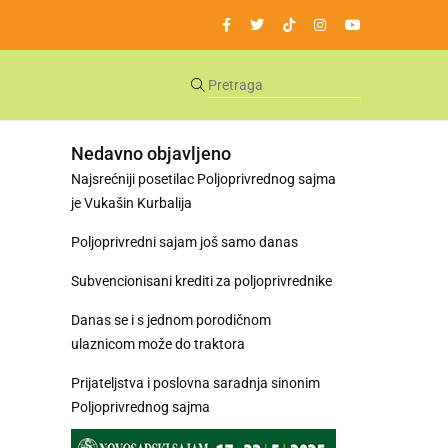
Nedavno objavljeno
Najsrećniji posetilac Poljoprivrednog sajma
je Vukašin Kurbalija
Poljoprivredni sajam još samo danas
Subvencionisani krediti za poljoprivrednike
Danas se i s jednom porodičnom
ulaznicom može do traktora
Prijateljstva i poslovna saradnja sinonim
Poljoprivrednog sajma