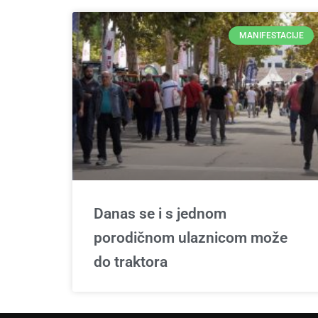
MANIFESTACIJE
Danas se i s jednom
porodičnom ulaznicom može
do traktora