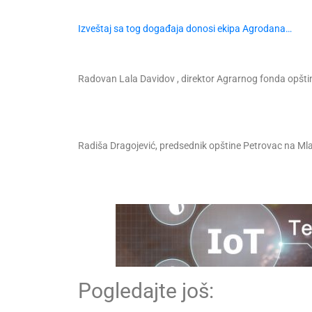
Izveštaj sa tog događaja donosi ekipa Agrodana…
Radovan Lala Davidov , direktor Agrarnog fonda opšti
Radiša Dragojević, predsednik opštine Petrovac na Mla
Pogledajte još: