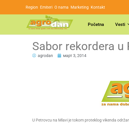
Region
Emiteri
O nama
Marketing
Kontakt
Početna
Vesti
Sabor rekordera u 
agrodan
март 3, 2014
U Petrovcu na Mlavi je tokom proteklog vikenda održan