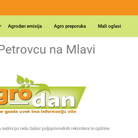
Agrodan emisija
Agro preporuka
Mali oglasi
Petrovcu na Mlavi
 sedmi po redu Sabor poljoprivrednih rekordera te opštine.