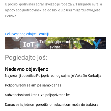
U prošloj godini naš agrar izvezao je robe za 2,1 milijardu evra, a
njegov spoljnotrgovinski saldo bio je u plusu milijardu evra,piše
Politika.
Celu vest pogledajte u emisiji…
Pogledajte još:
Nedavno objavljeno
Najsrećniji posetilac Poljoprivrednog sajma je Vukašin Kurbalija
Poljoprivredni sajam još samo danas
Subvencionisani krediti za poljoprivrednike
Danas se i s jednom porodičnom ulaznicom može do traktora