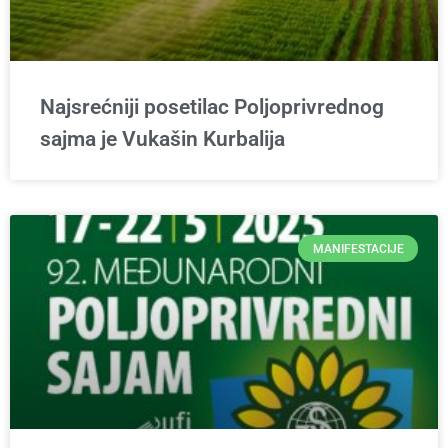
Najsrećniji posetilac Poljoprivrednog
sajma je Vukašin Kurbalija
MANIFESTACIJE