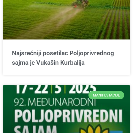
Najsrećniji posetilac Poljoprivrednog
sajma je Vukašin Kurbalija
MANIFESTACIJE