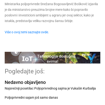
Ministarka poljoprivrede Snežana Bogosavljević Bošković izjavila
je da ministarstvo preuzima brojne mere kako bi popravilo
poslovni i investicioni ambijent u agraru jer ovaj sektor, kako je
istakla, predstavlja veliku razvojnu šansu Srbije.
Više o ovoj temi saznajte ovde.
Pogledajte još:
Nedavno objavljeno
Najsrećniji posetilac Poljoprivrednog sajma je Vukašin Kurbalija
Poljoprivredni sajam još samo danas