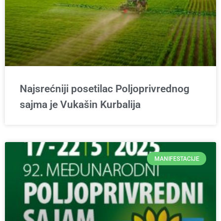
Najsrećniji posetilac Poljoprivrednog
sajma je Vukašin Kurbalija
MANIFESTACIJE