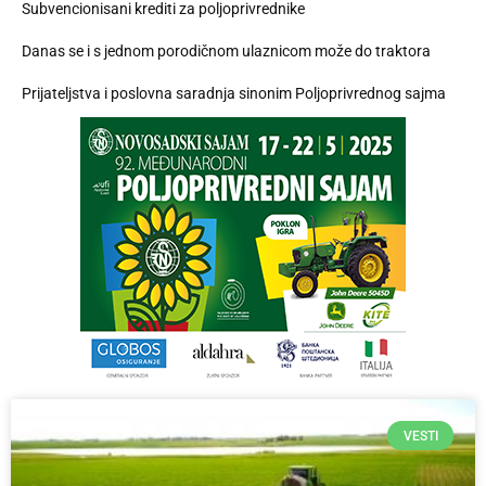
Subvencionisani krediti za poljoprivrednike
Danas se i s jednom porodičnom ulaznicom može do traktora
Prijateljstva i poslovna saradnja sinonim Poljoprivrednog sajma
VESTI