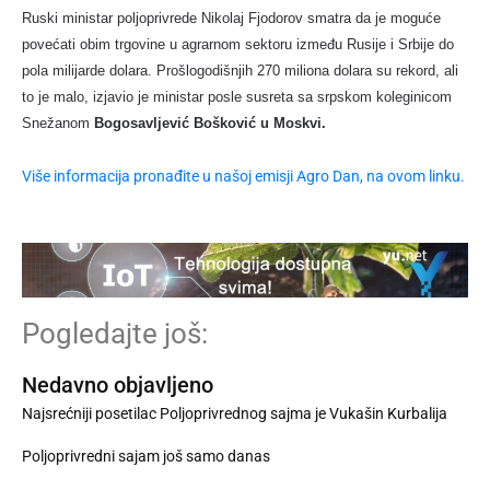
Ruski ministar poljoprivrede Nikolaj Fjodorov smatra da je moguće
povećati obim trgovine u agrarnom sektoru između Rusije i Srbije do
pola milijarde dolara. Prošlogodišnjih 270 miliona dolara su rekord, ali
to je malo, izjavio je ministar posle susreta sa srpskom koleginicom
Snežanom
Bogosavljević Bošković u Moskvi.
Više informacija pronađite u našoj emisji Agro Dan, na ovom linku.
Pogledajte još:
Nedavno objavljeno
Najsrećniji posetilac Poljoprivrednog sajma je Vukašin Kurbalija
Poljoprivredni sajam još samo danas