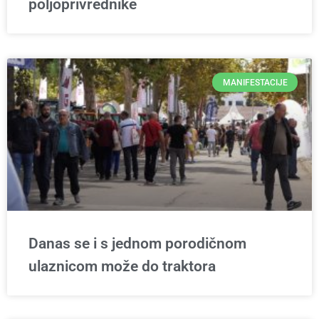
poljoprivrednike
MANIFESTACIJE
Danas se i s jednom porodičnom
ulaznicom može do traktora