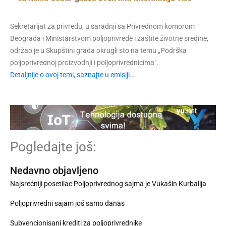
Sekretarijat za privredu, u saradnji sa Privrednom komorom
Beograda i Ministarstvom poljoprivrede i zaštite životne sredine,
održao je u Skupštini grada okrugli sto na temu „Podrška
poljoprivrednoj proizvodnji i poljoprivrednicima".
Detaljnije o ovoj temi, saznajte u emisiji…
Pogledajte još:
Nedavno objavljeno
Najsrećniji posetilac Poljoprivrednog sajma je Vukašin Kurbalija
Poljoprivredni sajam još samo danas
Subvencionisani krediti za poljoprivrednike