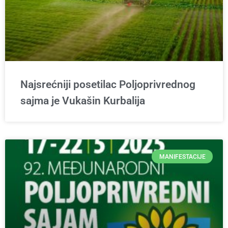
Najsrećniji posetilac Poljoprivrednog
sajma je Vukašin Kurbalija
MANIFESTACIJE