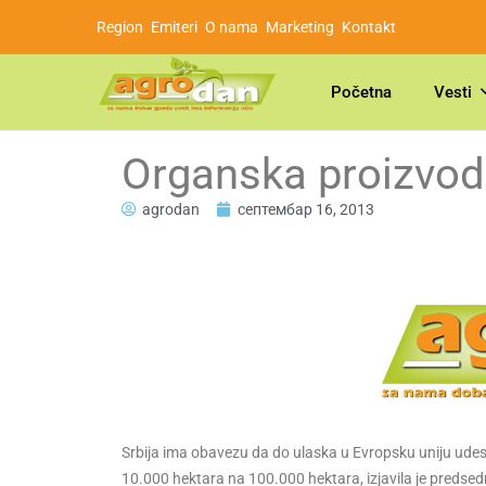
Region
Emiteri
O nama
Marketing
Kontakt
Početna
Vesti
Organska proizvod
agrodan
септембар 16, 2013
Srbija ima obavezu da do ulaska u Evropsku uniju ude
10.000 hektara na 100.000 hektara, izjavila je predsed