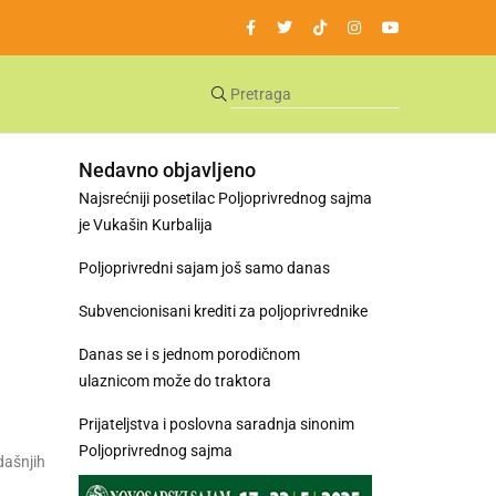
Nedavno objavljeno
Najsrećniji posetilac Poljoprivrednog sajma
je Vukašin Kurbalija
Poljoprivredni sajam još samo danas
Subvencionisani krediti za poljoprivrednike
Danas se i s jednom porodičnom
ulaznicom može do traktora
Prijateljstva i poslovna saradnja sinonim
Poljoprivrednog sajma
dašnjih