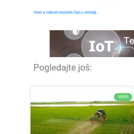
Vest u celosti možete čuti u emisiji…
Pogledajte još:
VESTI