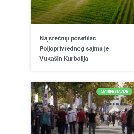
Najsrećniji posetilac
Poljoprivrednog sajma je
Vukašin Kurbalija
MANIFESTACIJE