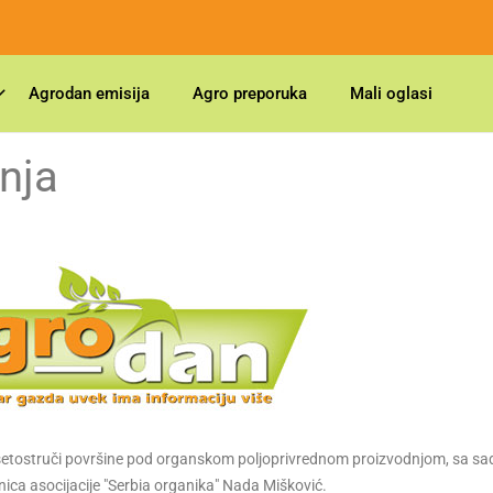
Agrodan emisija
Agro preporuka
Mali oglasi
nja
setostruči površine pod organskom poljoprivrednom proizvodnjom, sa sa
nica asocijacije "Serbia organika" Nada Mišković.