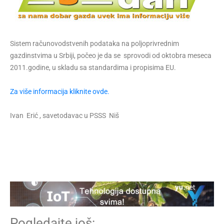
Sistem računovodstvenih podataka na poljoprivrednim
gazdinstvima u Srbiji, počeo je da se sprovodi od oktobra meseca
2011.godine, u skladu sa standardima i propisima EU.
Za više informacija kliknite ovde.
Ivan Erić , savetodavac u PSSS Niš
Pogledajte još: