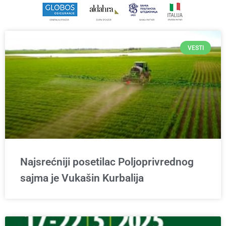
VESTI
Najsrećniji posetilac Poljoprivrednog
sajma je Vukašin Kurbalija