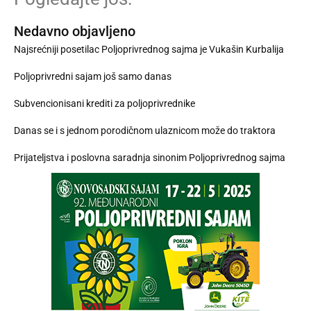
Nedavno objavljeno
Najsrećniji posetilac Poljoprivrednog sajma je Vukašin Kurbalija
Poljoprivredni sajam još samo danas
Subvencionisani krediti za poljoprivrednike
Danas se i s jednom porodičnom ulaznicom može do traktora
Prijateljstva i poslovna saradnja sinonim Poljoprivrednog sajma