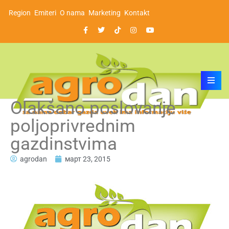
Region
Emiteri
O nama
Marketing
Kontakt
Olakšano poslovanje
poljoprivrednim
gazdinstvima
agrodan
март 23, 2015