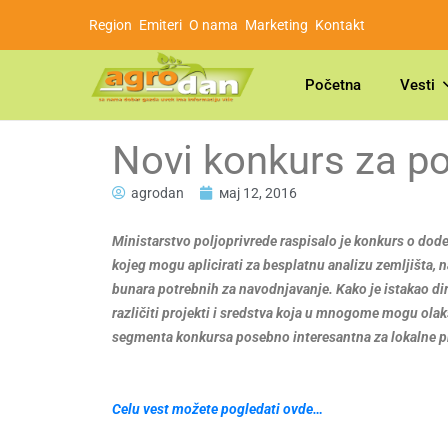
Region
Emiteri
O nama
Marketing
Kontakt
Početna
Vesti
Novi konkurs za p
agrodan
мај 12, 2016
Ministarstvo poljoprivrede raspisalo je konkurs o do
kojeg mogu aplicirati za besplatnu analizu zemljišta,
bunara potrebnih za navodnjavanje. Kako je istakao d
različiti projekti i sredstva koja u mnogome mogu olakš
segmenta konkursa posebno interesantna za lokalne pr
Celu vest možete pogledati ovde…