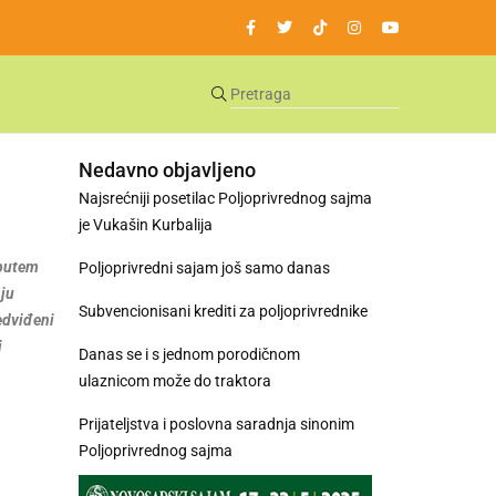
Nedavno objavljeno
Najsrećniji posetilac Poljoprivrednog sajma
je Vukašin Kurbalija
 putem
Poljoprivredni sajam još samo danas
nju
Subvencionisani krediti za poljoprivrednike
edviđeni
i
Danas se i s jednom porodičnom
ulaznicom može do traktora
Prijateljstva i poslovna saradnja sinonim
Poljoprivrednog sajma