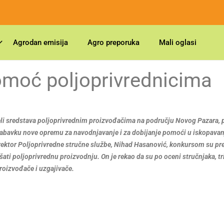
Agrodan emisija
Agro preporuka
Mali oglasi
omoć poljoprivrednicima
deli sredstava poljoprivrednim proizvođačima na području Novog Pazara,
 nabavku nove opremu za navodnjavanje i za dobijanje pomoći u iskopava
irektor Poljoprivredne stručne službe, Nihad Hasanović, konkursom su pr
ati poljoprivrednu proizvodnju. On je rekao da su po oceni stručnjaka, tr
oizvođače i uzgajivače.