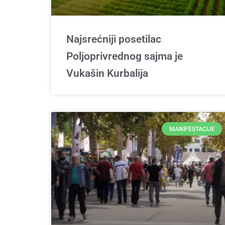
Najsrećniji posetilac
Poljoprivrednog sajma je
Vukašin Kurbalija
MANIFESTACIJE