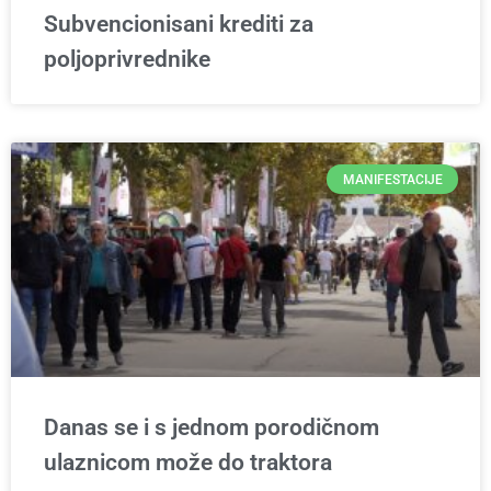
Subvencionisani krediti za
poljoprivrednike
MANIFESTACIJE
Danas se i s jednom porodičnom
ulaznicom može do traktora