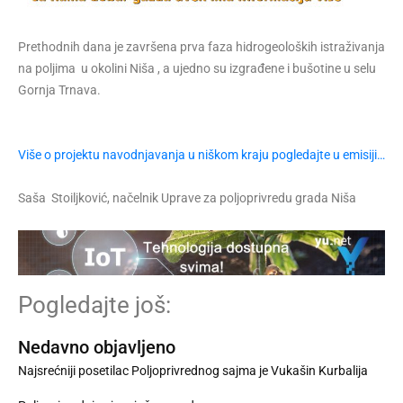
Prethodnih dana je završena prva faza hidrogeoloških istraživanja
na poljima u okolini Niša , a ujedno su izgrađene i bušotine u selu
Gornja Trnava.
Više o projektu navodnjavanja u niškom kraju pogledajte u emisiji…
Saša Stoiljković, načelnik Uprave za poljoprivredu grada Niša
Pogledajte još:
Nedavno objavljeno
Najsrećniji posetilac Poljoprivrednog sajma je Vukašin Kurbalija