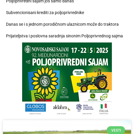
Poljoprivredni sajam još samo danas
Subvencionisani krediti za poljoprivrednike
Danas se i s jednom porodičnom ulaznicom može do traktora
Prijateljstva i poslovna saradnja sinonim Poljoprivrednog sajma
VESTI