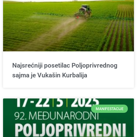
Najsrećniji posetilac Poljoprivrednog
sajma je Vukašin Kurbalija
MANIFESTACIJE