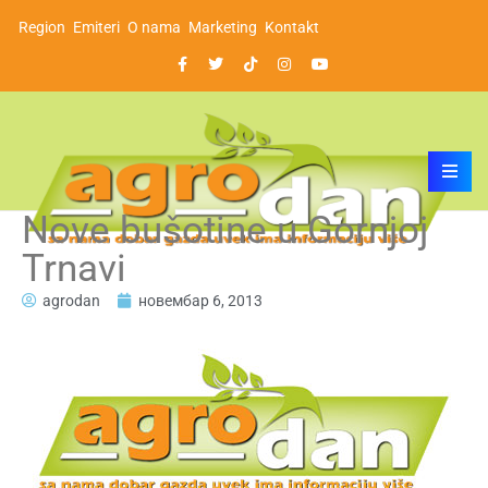
Region
Emiteri
O nama
Marketing
Kontakt
Nove bušotine u Gornjoj
Trnavi
agrodan
новембар 6, 2013