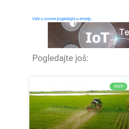
Više o ovome pogledajte u emisiji…
Pogledajte još:
VESTI