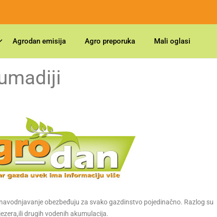
Agrodan emisija
Agro preporuka
Mali oglasi
umadiji
za navodnjavanje obezbeđuju za svako gazdinstvo pojedinačno. Razlog su
jezera,ili drugih vodenih akumulacija.