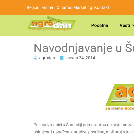
Region
Emiteri
O nama
Marketing
Kontakt
Početna
Vesti
Navodnjavanje u Š
agrodan
јануар 24, 2014
Poljoprivrednici u Šumadiji primorani su da sisteme 
usitnjene i razuđene obradive površine, mali broj reka i 