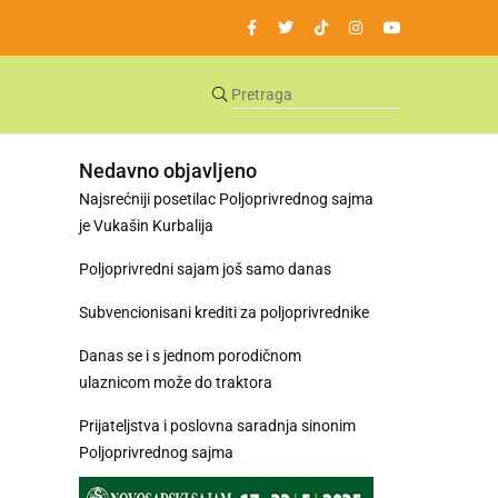
Nedavno objavljeno
Najsrećniji posetilac Poljoprivrednog sajma
je Vukašin Kurbalija
Poljoprivredni sajam još samo danas
Subvencionisani krediti za poljoprivrednike
Danas se i s jednom porodičnom
ulaznicom može do traktora
Prijateljstva i poslovna saradnja sinonim
Poljoprivrednog sajma