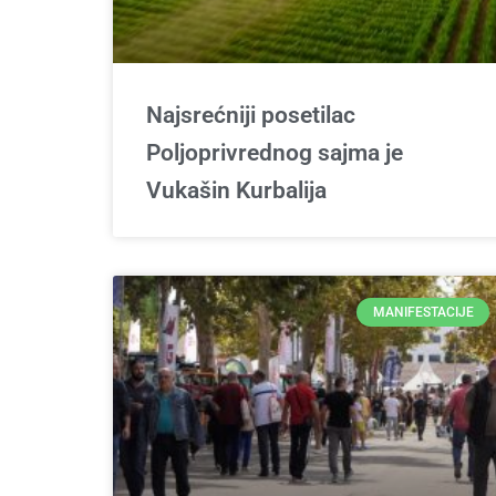
Najsrećniji posetilac
Poljoprivrednog sajma je
Vukašin Kurbalija
MANIFESTACIJE