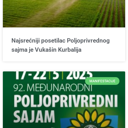
Najsrećniji posetilac Poljoprivrednog
sajma je Vukašin Kurbalija
MANIFESTACIJE