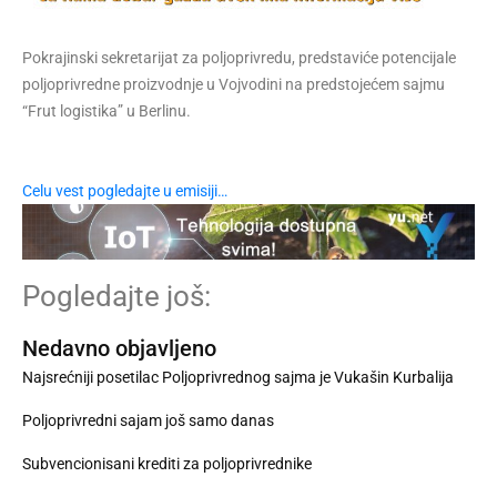
Pokrajinski sekretarijat za poljoprivredu, predstaviće potencijale
poljoprivredne proizvodnje u Vojvodini na predstojećem sajmu
“Frut logistika” u Berlinu.
Celu vest pogledajte u emisiji…
Pogledajte još:
Nedavno objavljeno
Najsrećniji posetilac Poljoprivrednog sajma je Vukašin Kurbalija
Poljoprivredni sajam još samo danas
Subvencionisani krediti za poljoprivrednike