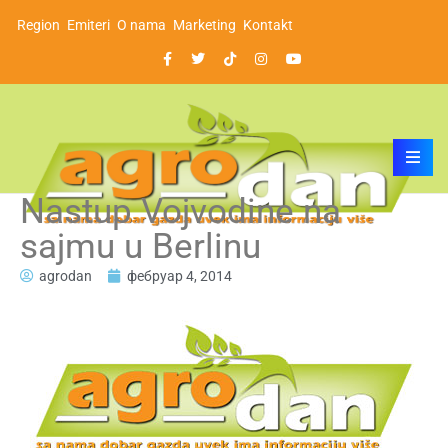
Region
Emiteri
O nama
Marketing
Kontakt
Nastup Vojvodine na
sajmu u Berlinu
agrodan
фебруар 4, 2014