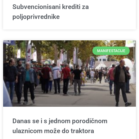
Subvencionisani krediti za
poljoprivrednike
MANIFESTACIJE
Danas se i s jednom porodičnom
ulaznicom može do traktora