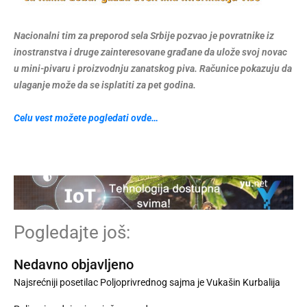
Nacionalni tim za preporod sela Srbije pozvao je povratnike iz
inostranstva i druge zainteresovane građane da ulože svoj novac
u mini-pivaru i proizvodnju zanatskog piva. Računice pokazuju da
ulaganje može da se isplatiti za pet godina.
Celu vest možete pogledati ovde…
Pogledajte još:
Nedavno objavljeno
Najsrećniji posetilac Poljoprivrednog sajma je Vukašin Kurbalija