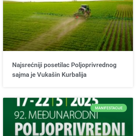
Najsrećniji posetilac Poljoprivrednog
sajma je Vukašin Kurbalija
MANIFESTACIJE