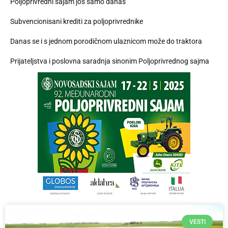
Poljoprivredni sajam još samo danas
Subvencionisani krediti za poljoprivrednike
Danas se i s jednom porodičnom ulaznicom može do traktora
Prijateljstva i poslovna saradnja sinonim Poljoprivrednog sajma
VESTI