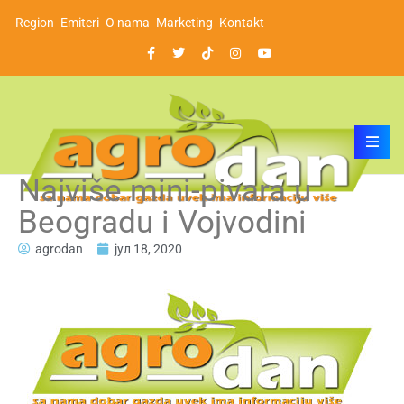
Region
Emiteri
O nama
Marketing
Kontakt
Najviše mini-pivara u
Beogradu i Vojvodini
agrodan
јул 18, 2020