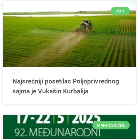
VESTI
Najsrećniji posetilac Poljoprivrednog
sajma je Vukašin Kurbalija
MANIFESTACIJE