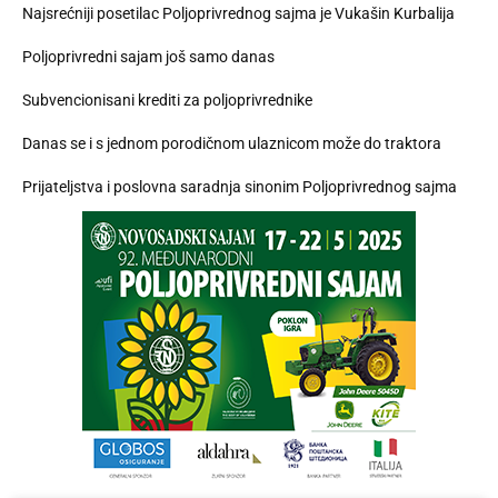
Najsrećniji posetilac Poljoprivrednog sajma je Vukašin Kurbalija
Poljoprivredni sajam još samo danas
Subvencionisani krediti za poljoprivrednike
Danas se i s jednom porodičnom ulaznicom može do traktora
Prijateljstva i poslovna saradnja sinonim Poljoprivrednog sajma