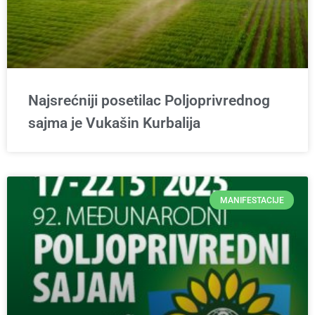
Najsrećniji posetilac Poljoprivrednog
sajma je Vukašin Kurbalija
MANIFESTACIJE