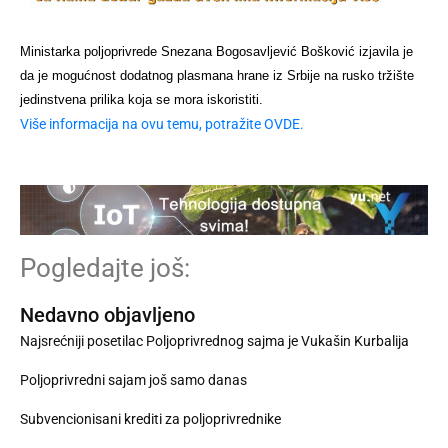
Ministarka poljoprivrede Snezana Bogosavljević Bošković izjavila je
da je mogućnost dodatnog plasmana hrane iz Srbije na rusko tržište
jedinstvena prilika koja se mora iskoristiti.
Više informacija na ovu temu, potražite OVDE.
Pogledajte još:
Nedavno objavljeno
Najsrećniji posetilac Poljoprivrednog sajma je Vukašin Kurbalija
Poljoprivredni sajam još samo danas
Subvencionisani krediti za poljoprivrednike