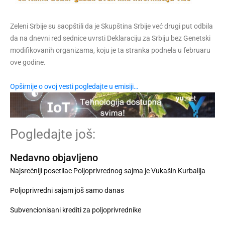
Zeleni Srbije su saopštili da je Skupština Srbije već drugi put odbila
da na dnevni red sednice uvrsti Deklaraciju za Srbiju bez Genetski
modifikovanih organizama, koju je ta stranka podnela u februaru
ove godine.
Opširnije o ovoj vesti pogledajte u emisiji…
Pogledajte još:
Nedavno objavljeno
Najsrećniji posetilac Poljoprivrednog sajma je Vukašin Kurbalija
Poljoprivredni sajam još samo danas
Subvencionisani krediti za poljoprivrednike