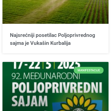
Najsrećniji posetilac Poljoprivrednog
sajma je Vukašin Kurbalija
MANIFESTACIJE