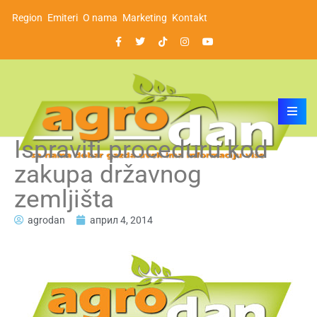
Region
Emiteri
O nama
Marketing
Kontakt
Ispraviti proceduru kod
zakupa državnog
zemljišta
agrodan
април 4, 2014