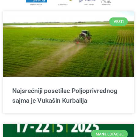
VESTI
Najsrećniji posetilac Poljoprivrednog
sajma je Vukašin Kurbalija
MANIFESTACIJE