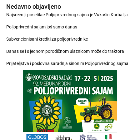
Nedavno objavljeno
Najsrećniji posetilac Poljoprivrednog sajma je Vukašin Kurbalija
Poljoprivredni sajam još samo danas
Subvencionisani krediti za poljoprivrednike
Danas se i s jednom porodičnom ulaznicom može do traktora
Prijateljstva i poslovna saradnja sinonim Poljoprivrednog sajma