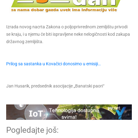
Izrada novog nacrta Zakona o poljoprivrednom zemljištu privodi
se kraju, i u njemu će biti ispravljene neke nelogičnosti kod zakupa
državnog zemljišta.
Prilog sa sastanka u Kovačici donosimo u emisiji…
Jan Husarik, predsednik asocijacije „Banatski paori“
Pogledajte još: