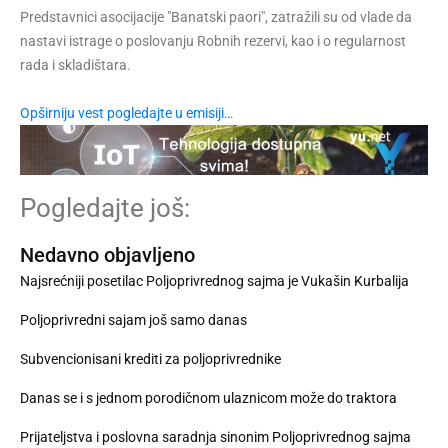
Predstavnici asocijacije "Banatski paori", zatražili su od vlade da
nastavi istrage o poslovanju Robnih rezervi, kao i o regularnost
rada i skladištara.
Opširniju vest pogledajte u emisiji…
Pogledajte još:
Nedavno objavljeno
Najsrećniji posetilac Poljoprivrednog sajma je Vukašin Kurbalija
Poljoprivredni sajam još samo danas
Subvencionisani krediti za poljoprivrednike
Danas se i s jednom porodičnom ulaznicom može do traktora
Prijateljstva i poslovna saradnja sinonim Poljoprivrednog sajma