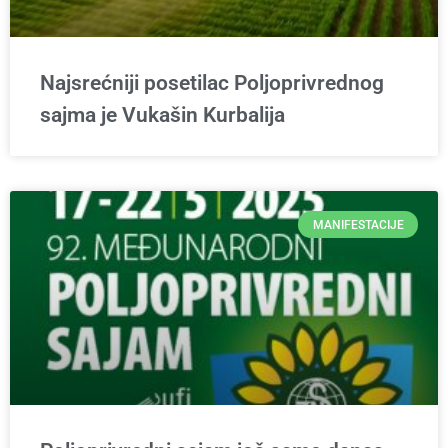
Najsrećniji posetilac Poljoprivrednog
sajma je Vukašin Kurbalija
MANIFESTACIJE