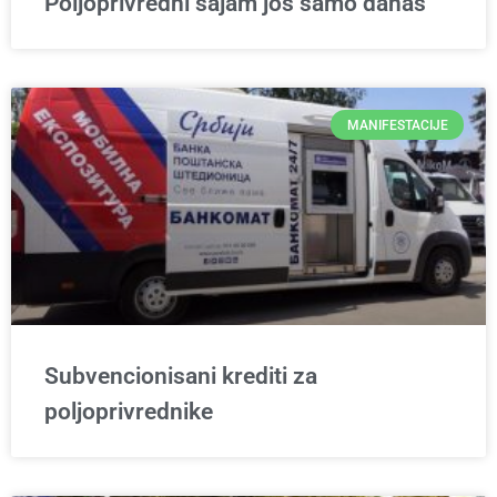
Poljoprivredni sajam još samo danas
MANIFESTACIJE
Subvencionisani krediti za
poljoprivrednike