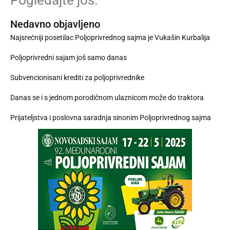
Pogledajte još:
Nedavno objavljeno
Najsrećniji posetilac Poljoprivrednog sajma je Vukašin Kurbalija
Poljoprivredni sajam još samo danas
Subvencionisani krediti za poljoprivrednike
Danas se i s jednom porodičnom ulaznicom može do traktora
Prijateljstva i poslovna saradnja sinonim Poljoprivrednog sajma