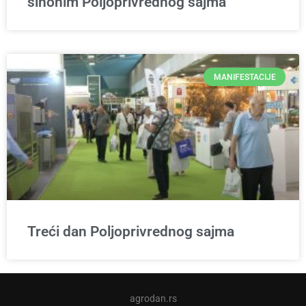
sinonim Poljoprivrednog sajma
MANIFESTACIJE
Treći dan Poljoprivrednog sajma
agrodan.rs