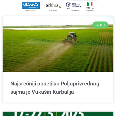
VESTI
Najsrećniji posetilac Poljoprivrednog
sajma je Vukašin Kurbalija