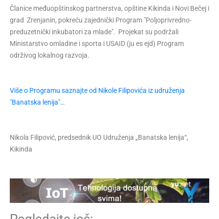
Članice međuopštinskog partnerstva, opštine Kikinda i Novi Bečej i
grad Zrenjanin, pokreću zajednički Program "Poljoprivredno-
preduzetnički inkubatori za mlade". Projekat su podržali
Ministarstvo omladine i sporta i USAID (ju es ejd) Program
održivog lokalnog razvoja.
Više o Programu saznajte od Nikole Filipovića iz udruženja
"Banatska lenija"…
Nikola Filipović, predsednik UO Udruženja „Banatska lenija“,
Kikinda