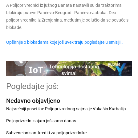
A Poljoprivrednici iz južnog Banata nastavili su da traktorima
blokiraju puteve Pančevo-Beograd i Pančevo-Jabuka. Deo
poljoprivrednika iz Zrenjanina, međutim je odlučio da se povuče s
blokade.
Opširnije o blokadama koje još uvek traju pogledajte u emisiji…
Pogledajte još:
Nedavno objavljeno
Najsrećniji posetilac Poljoprivrednog sajma je Vukašin Kurbalija
Poljoprivredni sajam još samo danas
Subvencionisani krediti za poljoprivrednike