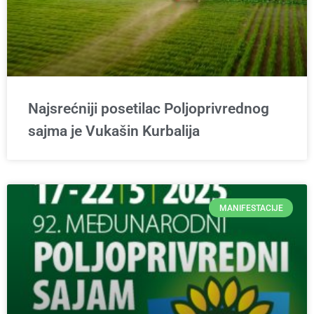
Najsrećniji posetilac Poljoprivrednog
sajma je Vukašin Kurbalija
MANIFESTACIJE