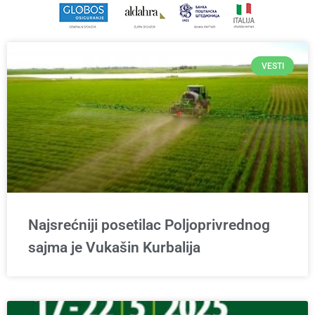
VESTI
Najsrećniji posetilac Poljoprivrednog
sajma je Vukašin Kurbalija