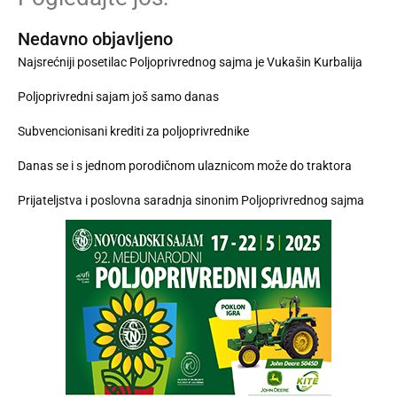
Nedavno objavljeno
Najsrećniji posetilac Poljoprivrednog sajma je Vukašin Kurbalija
Poljoprivredni sajam još samo danas
Subvencionisani krediti za poljoprivrednike
Danas se i s jednom porodičnom ulaznicom može do traktora
Prijateljstva i poslovna saradnja sinonim Poljoprivrednog sajma