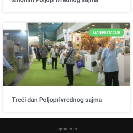
sinonim Poljoprivrednog sajma
MANIFESTACIJE
Treći dan Poljoprivrednog sajma
agrodan.rs