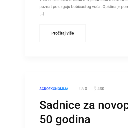
poznat po uzgoju bobičastog voća. Opština je pomogl
[…]
Pročitaj više
0
430
AGROEKONOMIJA
Sadnice za novop
50 godina