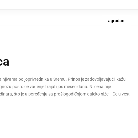
agrodan
ca
 njivama poljoprivrednika u Sremu. Prinos je zadovoljavajući, kažu
gnozu pošto će vađenje trajati još mesec dana. Ni cena nije
dinara, što je u poređenju sa prošlogodiđnjom daleko niže. Celu vest