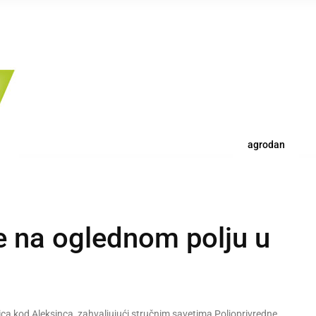
agrodan
e na oglednom polju u
ica kod Aleksinca, zahvaljujući stručnim savetima Poljoprivredne