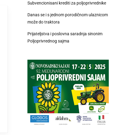
Subvencionisani krediti za poljoprivrednike
Danas se i s jednom porodičnom ulaznicom
može do traktora
Prijateljstva i poslovna saradnja sinonim
Poljoprivrednog sajma