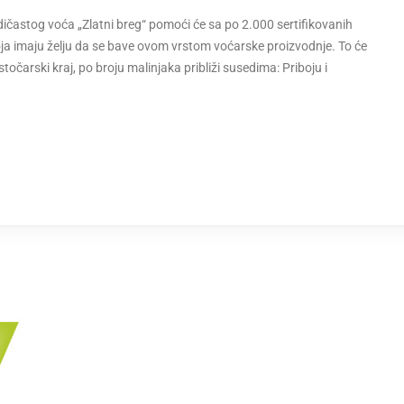
častog voća „Zlatni breg“ pomoći će sa po 2.000 sertifikovanih
a imaju želju da se bave ovom vrstom voćarske proizvodnje. To će
očarski kraj, po broju malinjaka približi susedima: Priboju i