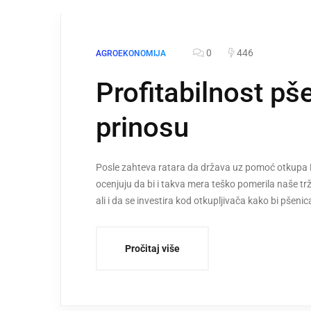
0
446
AGROEKONOMIJA
Profitabilnost pš
prinosu
Posle zahteva ratara da država uz pomoć otkupa Ro
ocenjuju da bi i takva mera teško pomerila naše tr
ali i da se investira kod otkupljivača kako bi pšenic
Pročitaj više