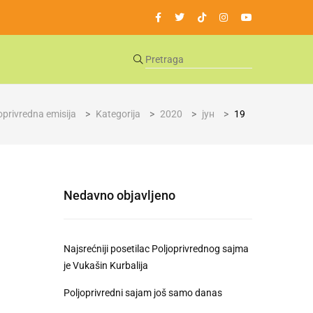
oprivredna emisija
>
Kategorija
>
2020
>
јун
>
19
Nedavno objavljeno
Najsrećniji posetilac Poljoprivrednog sajma
je Vukašin Kurbalija
Poljoprivredni sajam još samo danas