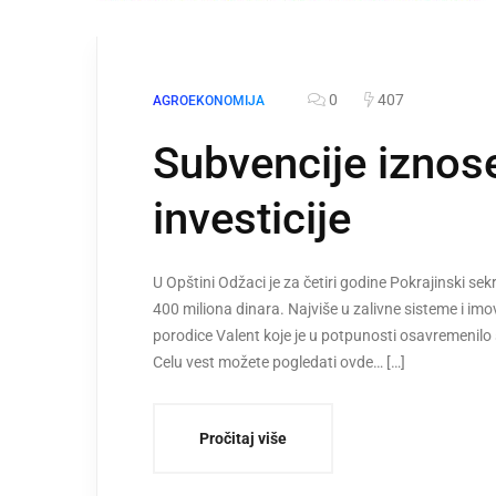
0
407
AGROEKONOMIJA
Subvencije iznose
investicije
U Opštini Odžaci je za četiri godine Pokrajinski sek
400 miliona dinara. Najviše u zalivne sisteme i im
porodice Valent koje je u potpunosti osavremenilo
Celu vest možete pogledati ovde… […]
Pročitaj više