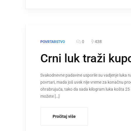
0
438
POVRTARSTVO
Crni luk traži kup
Svakodnevne padavine usporile su vadjenje luka na
povrtari, mada još uvek nije vreme za konačnu pro
ohrabrujuća, tako da sada kilogram luka košta 25 
možete […]
Pročitaj više