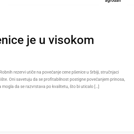
agrodan
enice je u visokom
bnih rezervi utiče na povećanje cene pšenice u Srbiji, stručnjaci
žište. Oni savetuju da se profitabilnost postigne povećanjem prinosa,
a mogla da se razvrstava po kvalitetu, što bi uticalo […]