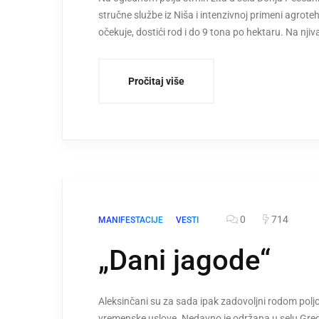
stručne službe iz Niša i intenzivnoj primeni agrote
očekuje, dostići rod i do 9 tona po hektaru. Na nj
Pročitaj više
0
714
MANIFESTACIJE
VESTI
„Dani jagode“
Aleksinčani su za sada ipak zadovoljni rodom poljo
vremenske uslove. Nedavno je održana u selu Gredet