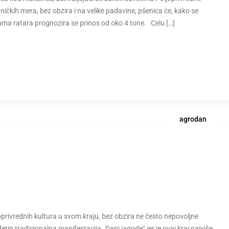
hničkih mera, bez obzira i na velike padavine, pšenica će, kako se
ivama ratara prognozira se prinos od oko 4 tone. Celu […]
agrodan
privrednih kultura u svom kraju, bez obzira ne često nepovoljne
in tradicionalna manifestacija „Dani jagode“ jer je ovaj kraj najviše