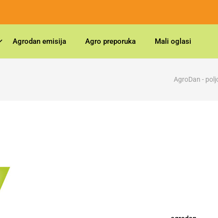
Agrodan emisija
Agro preporuka
Mali oglasi
AgroDan - polj