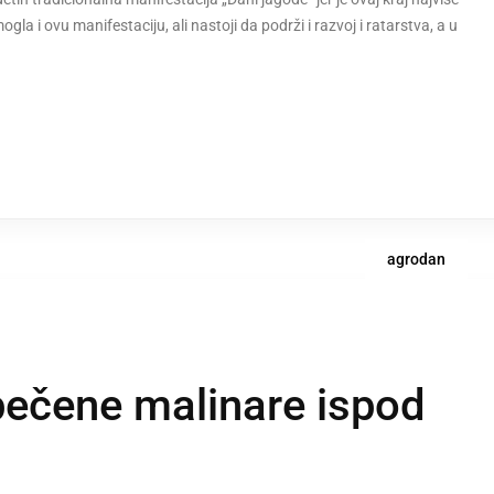
a i ovu manifestaciju, ali nastoji da podrži i razvoj i ratarstva, a u
agrodan
ečene malinare ispod