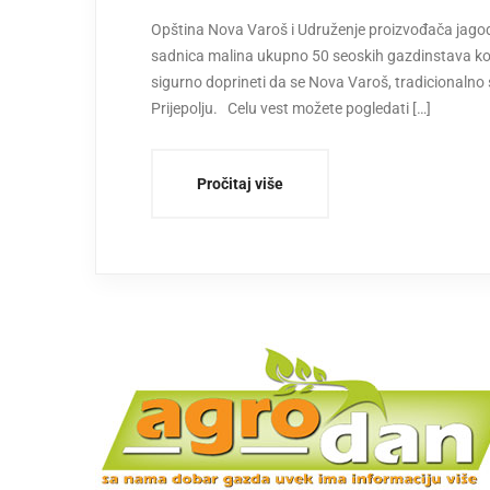
Opština Nova Varoš i Udruženje proizvođača jagodi
sadnica malina ukupno 50 seoskih gazdinstava koj
sigurno doprineti da se Nova Varoš, tradicionalno st
Prijepolju. Celu vest možete pogledati […]
Pročitaj više