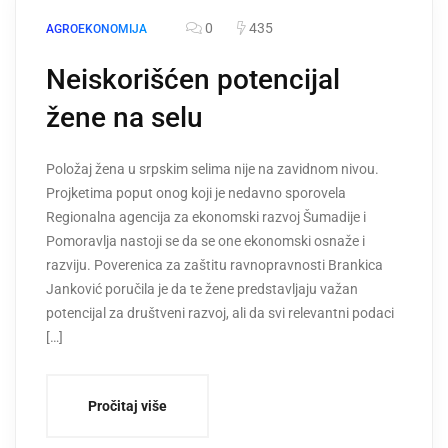
0
435
AGROEKONOMIJA
Neiskorišćen potencijal
žene na selu
Položaj žena u srpskim selima nije na zavidnom nivou.
Projketima poput onog koji je nedavno sporovela
Regionalna agencija za ekonomski razvoj Šumadije i
Pomoravlja nastoji se da se one ekonomski osnaže i
razviju. Poverenica za zaštitu ravnopravnosti Brankica
Janković poručila je da te žene predstavljaju važan
potencijal za društveni razvoj, ali da svi relevantni podaci
[…]
Pročitaj više