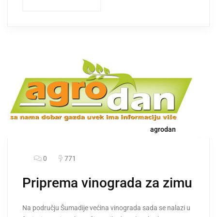
agrodan
0
771
Priprema vinograda za zimu
Na području Šumadije većina vinograda sada se nalazi u