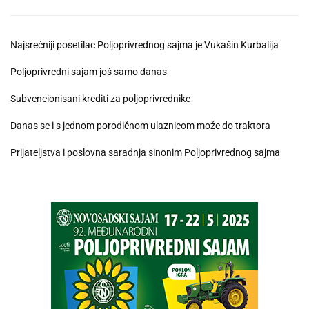
Najsrećniji posetilac Poljoprivrednog sajma je Vukašin Kurbalija
Poljoprivredni sajam još samo danas
Subvencionisani krediti za poljoprivrednike
Danas se i s jednom porodičnom ulaznicom može do traktora
Prijateljstva i poslovna saradnja sinonim Poljoprivrednog sajma