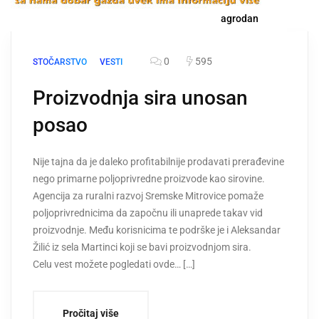
agrodan
0
595
STOČARSTVO
VESTI
Proizvodnja sira unosan
posao
Nije tajna da je daleko profitabilnije prodavati prerađevine
nego primarne poljoprivredne proizvode kao sirovine.
Agencija za ruralni razvoj Sremske Mitrovice pomaže
poljoprivrednicima da započnu ili unaprede takav vid
proizvodnje. Među korisnicima te podrške je i Aleksandar
Žilić iz sela Martinci koji se bavi proizvodnjom sira.
Celu vest možete pogledati ovde… […]
Pročitaj više