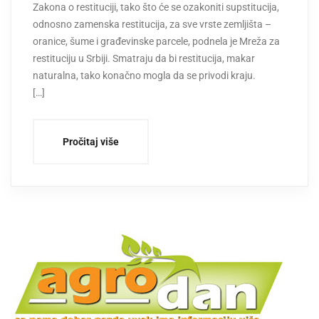
Zakona o restituciji, tako što će se ozakoniti supstitucija,
odnosno zamenska restitucija, za sve vrste zemljišta –
oranice, šume i građevinske parcele, podnela je Mreža za
restituciju u Srbiji. Smatraju da bi restitucija, makar
naturalna, tako konačno mogla da se privodi kraju.
[…]
Pročitaj više