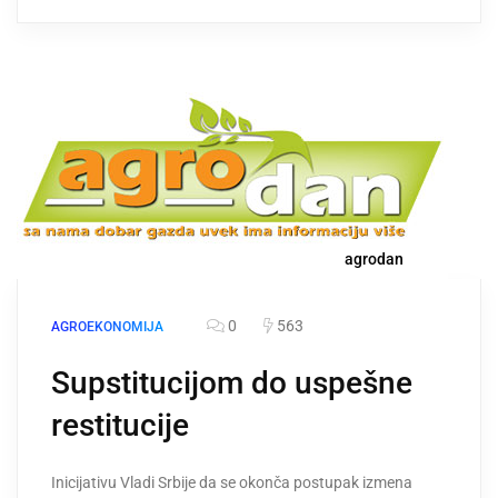
agrodan
0
563
AGROEKONOMIJA
Supstitucijom do uspešne
restitucije
Inicijativu Vladi Srbije da se okonča postupak izmena