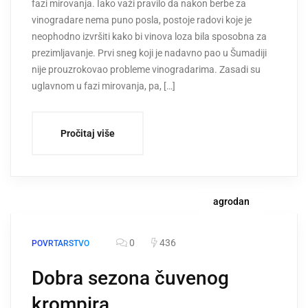
fazi mirovanja. Iako važi pravilo da nakon berbe za
vinogradare nema puno posla, postoje radovi koje je
neophodno izvršiti kako bi vinova loza bila sposobna za
prezimljavanje. Prvi sneg koji je nadavno pao u Šumadiji
nije prouzrokovao probleme vinogradarima. Zasadi su
uglavnom u fazi mirovanja, pa, […]
Pročitaj više
agrodan
0
436
POVRTARSTVO
Dobra sezona čuvenog
krompira