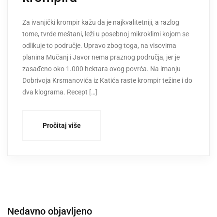
Za ivanjički krompir kažu da je najkvalitetniji, a razlog
tome, tvrde meštani, leži u posebnoj mikroklimi kojom se
odlikuje to područje. Upravo zbog toga, na visovima
planina Mučanj i Javor nema praznog područja, jer je
zasađeno oko 1.000 hektara ovog povrća. Na imanju
Dobrivoja Krsmanovića iz Katića raste krompir težine i do
dva klograma. Recept […]
Pročitaj više
Nedavno objavljeno