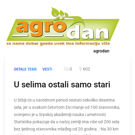
agrodan
0
602
OSTALE TEME
VESTI
U selima ostali samo stari
U Srbiji će u narednom period nestati nekoliko desetina
sela, jer u svakom četvrtom živi manje od 100 stanovnika,
ocenjeno je u Srpskoj akademiji nauka i umetnosti.
Statistika pokazuje da u našoj zemlji ima više od 200 sela
bez ijednog stanovnika mlađeg od 20 godina. : Na 30 km