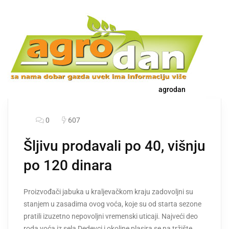
agrodan
0
607
Šljivu prodavali po 40, višnju
po 120 dinara
Proizvođači jabuka u kraljevačkom kraju zadovoljni su
stanjem u zasadima ovog voća, koje su od starta sezone
pratili izuzetno nepovoljni vremenski uticaji. Najveći deo
roda voća iz sela Dedevci i okoline plasira se na tržište