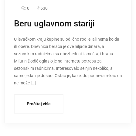
0
630
Beru uglavnom stariji
U levačkom kraju kupine su odlično rodile, ali nema ko da
ih obere. Dnevnica berača je dve hiljade dinara, a
sezonskim radnicima su obezbeđeni i smeštaj i hrana.
Milutin Dodić oglasio je na internetu potrebu za
sezonskim radnicima. Interesovalo se njih nekoliko, a
samo jedan je došao. Ostao je, kaže, do podneva rekao da
ne može […]
Pročitaj više