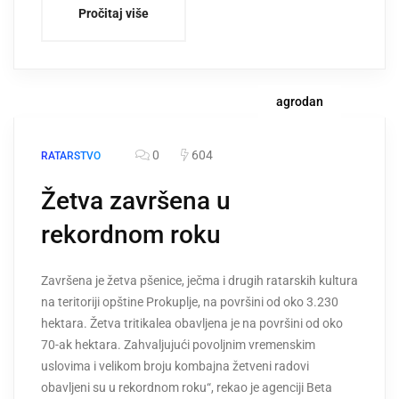
Pročitaj više
agrodan
0
604
RATARSTVO
Žetva završena u
rekordnom roku
Završena je žetva pšenice, ječma i drugih ratarskih kultura
na teritoriji opštine Prokuplje, na površini od oko 3.230
hektara. Žetva tritikalea obavljena je na površini od oko
70-ak hektara. Zahvaljujući povoljnim vremenskim
uslovima i velikom broju kombajna žetveni radovi
obavljeni su u rekordnom roku“, rekao je agenciji Beta