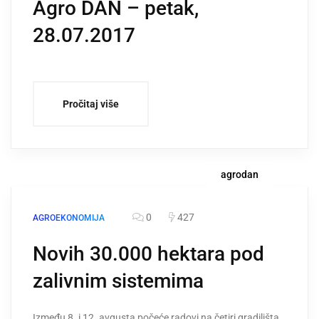
Agro DAN – petak,
28.07.2017
Pročitaj više
agrodan
0
427
AGROEKONOMIJA
Novih 30.000 hektara pod
zalivnim sistemima
Između 8. i 12. avgusta počeće radovi na četiri gradilišta