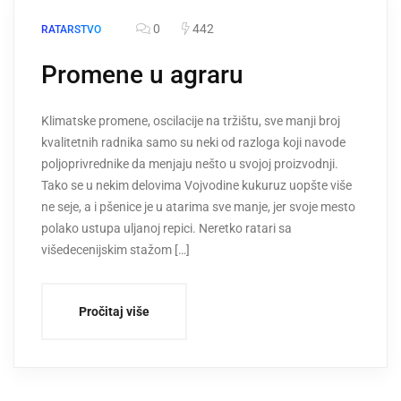
0
442
RATARSTVO
Promene u agraru
Klimatske promene, oscilacije na tržištu, sve manji broj
kvalitetnih radnika samo su neki od razloga koji navode
poljoprivrednike da menjaju nešto u svojoj proizvodnji.
Tako se u nekim delovima Vojvodine kukuruz uopšte više
ne seje, a i pšenice je u atarima sve manje, jer svoje mesto
polako ustupa uljanoj repici. Neretko ratari sa
višedecenijskim stažom […]
Pročitaj više