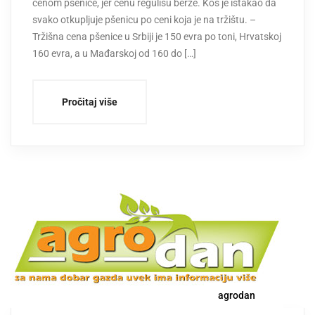
cenom pšenice, jer cenu regulišu berze. Kos je istakao da
svako otkupljuje pšenicu po ceni koja je na tržištu. –
Tržišna cena pšenice u Srbiji je 150 evra po toni, Hrvatskoj
160 evra, a u Mađarskoj od 160 do […]
Pročitaj više
agrodan