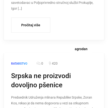
savetodavac u Poljoprivredno stručnoj službi Prokuplje,
Igor […]
Pročitaj više
agrodan
0
420
RATARSTVO
Srpska ne proizvodi
dovoljno pšenice
Predsednik Udruženja mlinara Republike Srpske, Zoran
Kos, rekao je da nema dogovora u vezi sa otkupnom