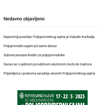
Nedavno objavljeno
Najsrećniji posetilac Poljoprivrednog sajma je Vukašin Kurbalija
Poljoprivredni sajam još samo danas
Subvencionisani krediti za poljoprivrednike
Danas se i s jednom porodičnom ulaznicom može do traktora
Prijateljstva i poslovna saradnja sinonim Poljoprivrednog sajma