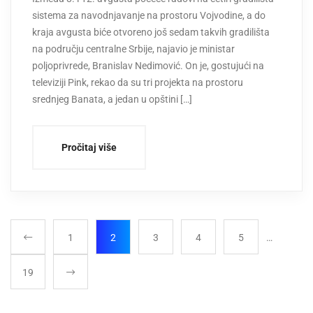
sistema za navodnjavanje na prostoru Vojvodine, a do
kraja avgusta biće otvoreno još sedam takvih gradilišta
na području centralne Srbije, najavio je ministar
poljoprivrede, Branislav Nedimović. On je, gostujući na
televiziji Pink, rekao da su tri projekta na prostoru
srednjeg Banata, a jedan u opštini […]
Pročitaj više
1
2
3
4
5
…
19