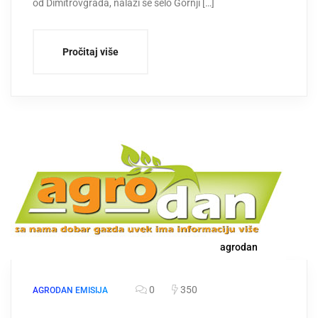
od Dimitrovgrada, nalazi se selo Gornji […]
Pročitaj više
agrodan
0
350
AGRODAN EMISIJA