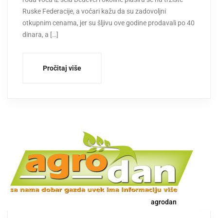
Ruske Federacije, a voćari kažu da su zadovoljni
otkupnim cenama, jer su šljivu ove godine prodavali po 40
dinara, a […]
Pročitaj više
agrodan