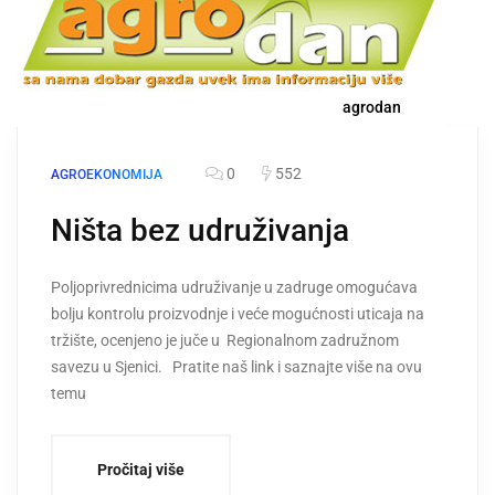
agrodan
0
552
AGROEKONOMIJA
Ništa bez udruživanja
Poljoprivrednicima udruživanje u zadruge omogućava
bolju kontrolu proizvodnje i veće mogućnosti uticaja na
tržište, ocenjeno je juče u Regionalnom zadružnom
savezu u Sjenici. Pratite naš link i saznajte više na ovu
temu
Pročitaj više