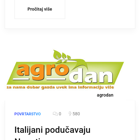
Pročitaj više
agrodan
0
580
POVRTARSTVO
Italijani podučavaju