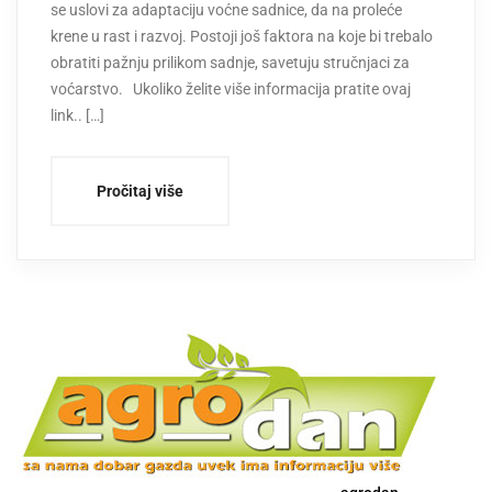
se uslovi za adaptaciju voćne sadnice, da na proleće
krene u rast i razvoj. Postoji još faktora na koje bi trebalo
obratiti pažnju prilikom sadnje, savetuju stručnjaci za
voćarstvo. Ukoliko želite više informacija pratite ovaj
link.. […]
Pročitaj više