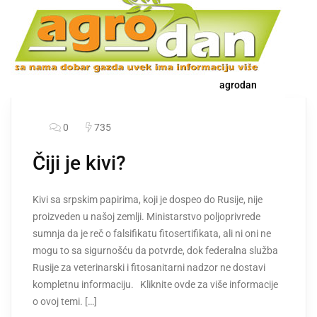
agrodan
0
735
Čiji je kivi?
Kivi sa srpskim papirima, koji je dospeo do Rusije, nije
proizveden u našoj zemlji. Ministarstvo poljoprivrede
sumnja da je reč o falsifikatu fitosertifikata, ali ni oni ne
mogu to sa sigurnošću da potvrde, dok federalna služba
Rusije za veterinarski i fitosanitarni nadzor ne dostavi
kompletnu informaciju. Kliknite ovde za više informacije
o ovoj temi. […]