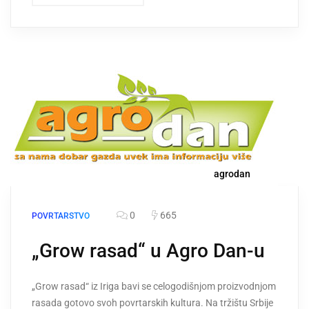
agrodan
0
665
POVRTARSTVO
„Grow rasad“ u Agro Dan-u
„Grow rasad“ iz Iriga bavi se celogodišnjom proizvodnjom
rasada gotovo svoh povrtarskih kultura. Na tržištu Srbije