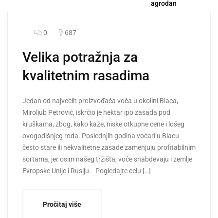
agrodan
0
687
Velika potražnja za
kvalitetnim rasadima
Jedan od najvećih proizvođača voća u okolini Blaca,
Miroljub Petrović, iskrčio je hektar ipo zasada pod
kruškama, zbog, kako kaže, niske otkupne cene i lošeg
ovogodišnjeg roda. Poslednjih godina voćari u Blacu
često stare ili nekvalitetne zasade zamenjuju profitabilnim
sortama, jer osim našeg tržišta, voće snabdevaju i zemlje
Evropske Unije i Rusiju. Pogledajte celu […]
Pročitaj više