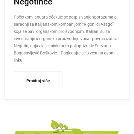
Negotince
Početkom januara očekuje se potpisivanje sporazuma o
saradnji sa italijanskom kompanijom “Rigoni di Asago”
koja se bavi organskom proizvodnjom. Italijani su za
investiranje u organsku proizvodnju voća i povrća izabrali
Negotin, najavila je ministarka poljoprivrede Snežana
Bogosavljević Bošković. Pogledajte celu vest na ovom
linku.
Pročitaj više