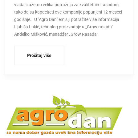
vlada izuzetno velika potražnja za kvalitetnim rasadom,
tako da su kapaciteti ove kompanije popunjeni 12 meseci
godišnje. U "Agro Dan" emisiji potražite više informacija
Ljubiša Lukić, tehnolog proizvodnje u „Grow rasadu“
Anđelko Mišković, menadžer „Grow Rasada“
Pročitaj više