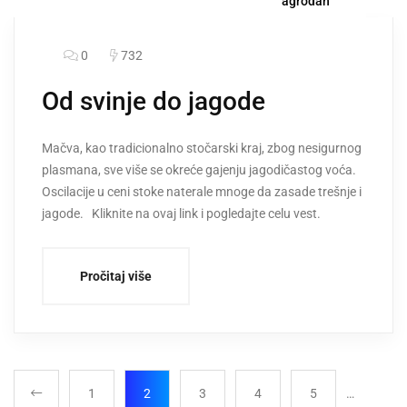
agrodan
0
732
Od svinje do jagode
Mačva, kao tradicionalno stočarski kraj, zbog nesigurnog
plasmana, sve više se okreće gajenju jagodičastog voća.
Oscilacije u ceni stoke naterale mnoge da zasade trešnje i
jagode. Kliknite na ovaj link i pogledajte celu vest.
Pročitaj više
1
2
3
4
5
…