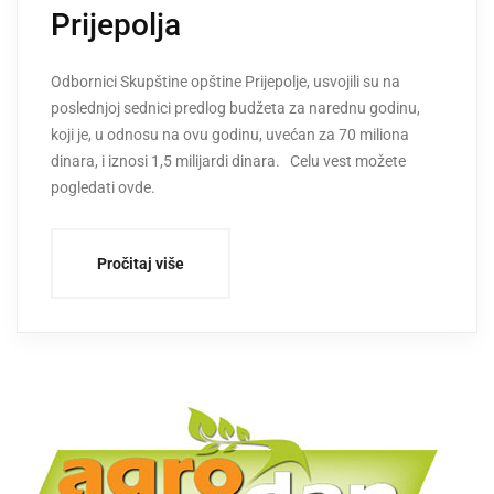
Prijepolja
Odbornici Skupštine opštine Prijepolje, usvojili su na
poslednjoj sednici predlog budžeta za narednu godinu,
koji je, u odnosu na ovu godinu, uvećan za 70 miliona
dinara, i iznosi 1,5 milijardi dinara. Celu vest možete
pogledati ovde.
Pročitaj više