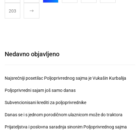
203
Nedavno objavljeno
Najsrećniji posetilac Poljoprivrednog sajma je Vukašin Kurbalija
Poljoprivredni sajam još samo danas
Subvencionisani krediti za poljoprivrednike
Danas se i s jednom porodičnom ulaznicom može do traktora
Prijateljstva i poslovna saradnja sinonim Poljoprivrednog sajma