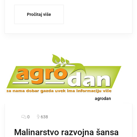
Pročitaj više
agrodan
0
638
Malinarstvo razvojna šansa