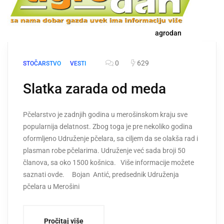
agrodan
0
629
STOČARSTVO
VESTI
Slatka zarada od meda
Pčelarstvo je zadnjih godina u merošinskom kraju sve
popularnija delatnost. Zbog toga je pre nekoliko godina
oformljeno Udruženje pčelara, sa ciljem da se olakša rad i
plasman robe pčelarima. Udruženje već sada broji 50
članova, sa oko 1500 košnica. Više informacije možete
saznati ovde. Bojan Antić, predsednik Udruženja
pčelara u Merošini
Pročitaj više