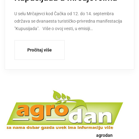
U selu Mrčajevci kod Čačka od 12. do 14. septembra
održava se dvanaesta turističko-privredna manifestacija
"Kupusijada". Više o ovoj vesti, u emisiji…
Pročitaj više
agrodan