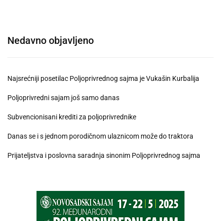
Nedavno objavljeno
Najsrećniji posetilac Poljoprivrednog sajma je Vukašin Kurbalija
Poljoprivredni sajam još samo danas
Subvencionisani krediti za poljoprivrednike
Danas se i s jednom porodičnom ulaznicom može do traktora
Prijateljstva i poslovna saradnja sinonim Poljoprivrednog sajma