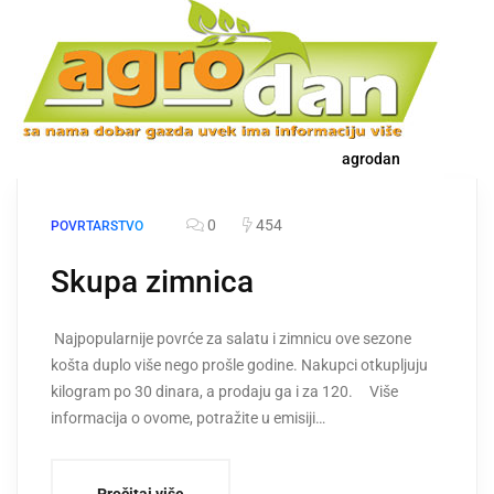
agrodan
0
454
POVRTARSTVO
Skupa zimnica
Najpopularnije povrće za salatu i zimnicu ove sezone
košta duplo više nego prošle godine. Nakupci otkupljuju
kilogram po 30 dinara, a prodaju ga i za 120. Više
informacija o ovome, potražite u emisiji…
Pročitaj više