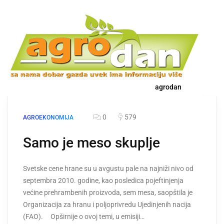
agrodan
0
579
AGROEKONOMIJA
Samo je meso skuplje
Svetske cene hrane su u avgustu pale na najniži nivo od
septembra 2010. godine, kao posledica pojeftinjenja
većine prehrambenih proizvoda, sem mesa, saopštila je
Organizacija za hranu i poljoprivredu Ujedinjenih nacija
(FAO). Opširnije o ovoj temi, u emisiji…