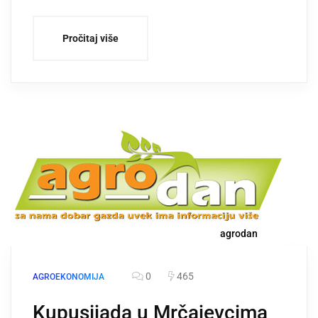
Pročitaj više
agrodan
0
465
AGROEKONOMIJA
Kupusijada u Mrčajevcima