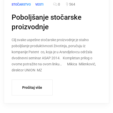
0
564
STOČARSTVO
VESTI
Poboljšanje stočarske
proizvodnje
Cilj svake uspešne stočarske proizvodnje je stalno
poboljšanje produktivnosti životinja, poručuju iz
kompanije Patent co, koja je u Arandjelovcu održala
dvodnevni seminar ASAP 2014. Kompletan prilog o
ovome potražite na ovom linku… Mikica Milenković,
direktor UNION MZ
Pročitaj više