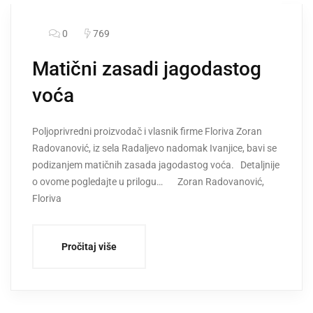
0
769
Matični zasadi jagodastog
voća
Poljoprivredni proizvodač i vlasnik firme Floriva Zoran
Radovanović, iz sela Radaljevo nadomak Ivanjice, bavi se
podizanjem matičnih zasada jagodastog voća. Detaljnije
o ovome pogledajte u prilogu… Zoran Radovanović,
Floriva
Pročitaj više