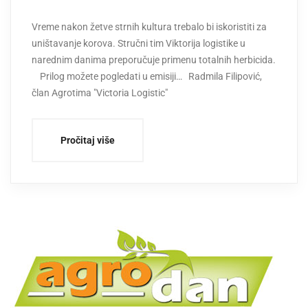
Vreme nakon žetve strnih kultura trebalo bi iskoristiti za
uništavanje korova. Stručni tim Viktorija logistike u
narednim danima preporučuje primenu totalnih herbicida.
Prilog možete pogledati u emisiji… Radmila Filipović,
član Agrotima "Victoria Logistic"
Pročitaj više