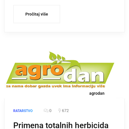
Pročitaj više
agrodan
0
672
RATARSTVO
Primena totalnih herbicida