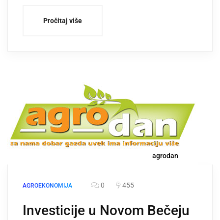
Pročitaj više
agrodan
0
455
AGROEKONOMIJA
Investicije u Novom Bečeju