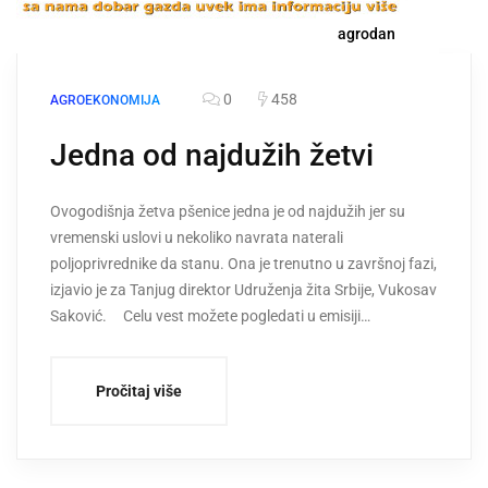
agrodan
0
458
AGROEKONOMIJA
Jedna od najdužih žetvi
Ovogodišnja žetva pšenice jedna je od najdužih jer su
vremenski uslovi u nekoliko navrata naterali
poljoprivrednike da stanu. Ona je trenutno u završnoj fazi,
izjavio je za Tanjug direktor Udruženja žita Srbije, Vukosav
Saković. Celu vest možete pogledati u emisiji…
Pročitaj više