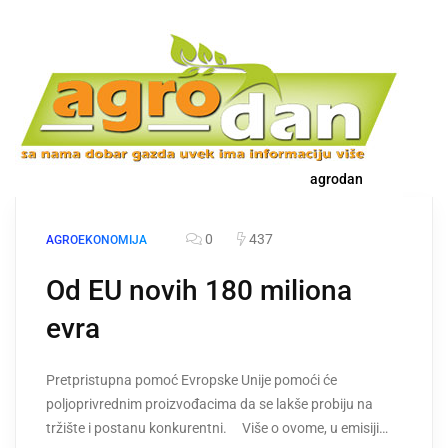
agrodan
0
437
AGROEKONOMIJA
Od EU novih 180 miliona
evra
Pretpristupna pomoć Evropske Unije pomoći će
poljoprivrednim proizvođacima da se lakše probiju na
tržište i postanu konkurentni. Više o ovome, u emisiji…