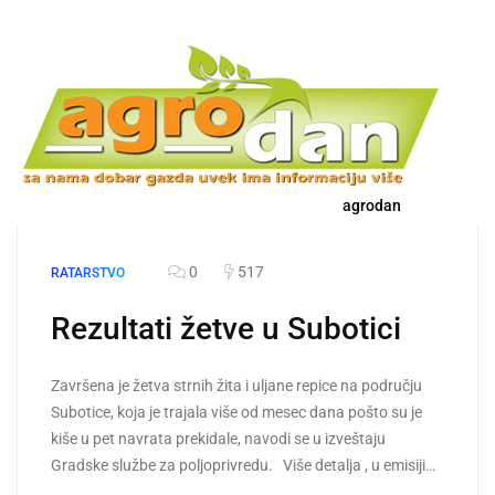
agrodan
0
517
RATARSTVO
Rezultati žetve u Subotici
Završena je žetva strnih žita i uljane repice na području
Subotice, koja je trajala više od mesec dana pošto su je
kiše u pet navrata prekidale, navodi se u izveštaju
Gradske službe za poljoprivredu. Više detalja , u emisiji…