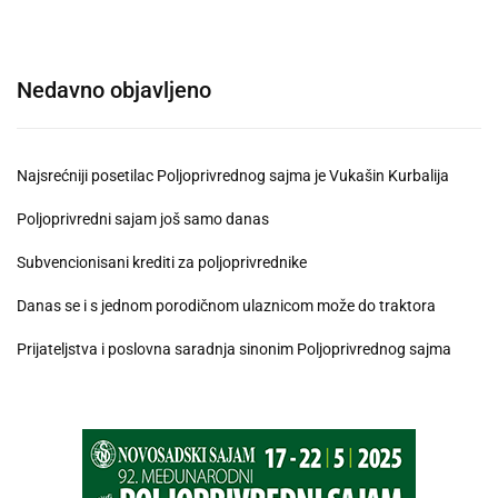
Nedavno objavljeno
Najsrećniji posetilac Poljoprivrednog sajma je Vukašin Kurbalija
Poljoprivredni sajam još samo danas
Subvencionisani krediti za poljoprivrednike
Danas se i s jednom porodičnom ulaznicom može do traktora
Prijateljstva i poslovna saradnja sinonim Poljoprivrednog sajma