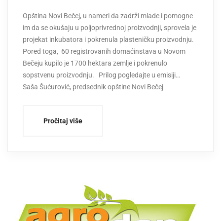
Opština Novi Bečej, u nameri da zadrži mlade i pomogne
im da se okušaju u poljoprivrednoj proizvodnji, sprovela je
projekat inkubatora i pokrenula plasteničku proizvodnju.
Pored toga, 60 registrovanih domaćinstava u Novom
Bečeju kupilo je 1700 hektara zemlje i pokrenulo
sopstvenu proizvodnju. Prilog pogledajte u emisiji…
Saša Šućurović, predsednik opštine Novi Bečej
Pročitaj više