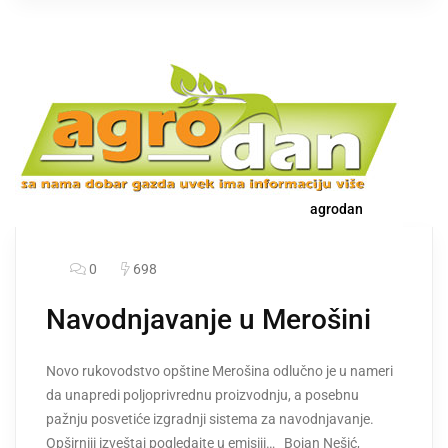
agrodan
0
698
Navodnjavanje u Merošini
Novo rukovodstvo opštine Merošina odlučno je u nameri
da unapredi poljoprivrednu proizvodnju, a posebnu
pažnju posvetiće izgradnji sistema za navodnjavanje.
Opširniji izveštaj pogledajte u emisiji… Bojan Nešić,