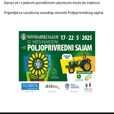
Danas se i s jednom porodičnom ulaznicom može do traktora
Prijateljstva i poslovna saradnja sinonim Poljoprivrednog sajma