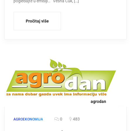
pogledajte u emisiji… Vesna Ćuk, […]
Pročitaj više
agrodan
0
483
AGROEKONOMIJA