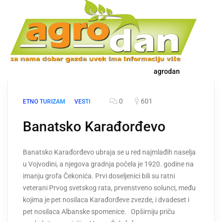
agrodan
0
601
ETNO TURIZAM
VESTI
Banatsko Karađorđevo
Banatsko Karađorđevo ubraja se u red najmlađih naselja
u Vojvodini, a njegova gradnja počela je 1920. godine na
imanju grofa Čekonića. Prvi doseljenici bili su ratni
veterani Prvog svetskog rata, prvenstveno solunci, među
kojima je pet nosilaca Karađorđeve zvezde, i dvadeset i
pet nosilaca Albanske spomenice. Opširniju priču