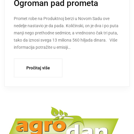
Ogroman pad prometa
Promet robe na Produktnoj berzi u Novom Sadu ove
nedelje nastavio je da pada. Količinski, on je dva i po puta
manji nego prethodne sedmice, a vrednosno čak tri puta,
tako da iznosi svega 13 miliona 560 hiljada dinara. Više
informacija potražite u emisiji…
Pročitaj više