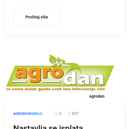
Pročitaj više
agrodan
0
457
AGROEKONOMIJA
Nastavlja se isplata