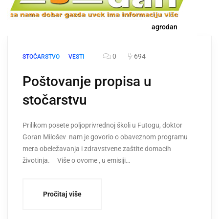
agrodan
0
694
STOČARSTVO
VESTI
Poštovanje propisa u
stočarstvu
Prilikom posete poljoprivrednoj školi u Futogu, doktor
Goran Milošev nam je govorio o obaveznom programu
mera obeležavanja i zdravstvene zaštite domacih
životinja. Više o ovome , u emisiji…
Pročitaj više