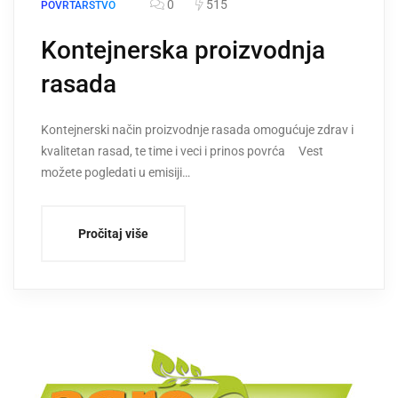
0
515
POVRTARSTVO
Kontejnerska proizvodnja
rasada
Kontejnerski način proizvodnje rasada omogućuje zdrav i
kvalitetan rasad, te time i veci i prinos povrća Vest
možete pogledati u emisiji…
Pročitaj više