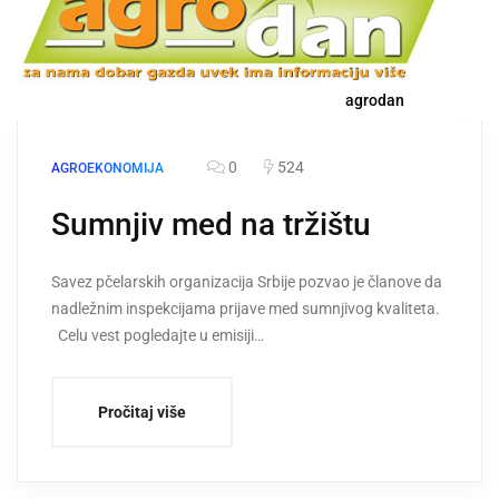
agrodan
0
524
AGROEKONOMIJA
Sumnjiv med na tržištu
Savez pčelarskih organizacija Srbije pozvao je članove da
nadležnim inspekcijama prijave med sumnjivog kvaliteta.
Celu vest pogledajte u emisiji…
Pročitaj više