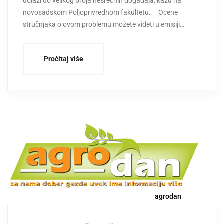
dolazi do velikog broja nesrećnih dogadaja, kažu na
novosadskom Poljoprivrednom fakultetu. Ocene
stručnjaka o ovom problemu možete videti u emisiji…
Pročitaj više
agrodan