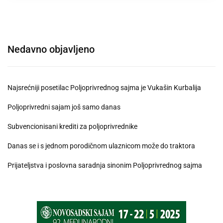
Nedavno objavljeno
Najsrećniji posetilac Poljoprivrednog sajma je Vukašin Kurbalija
Poljoprivredni sajam još samo danas
Subvencionisani krediti za poljoprivrednike
Danas se i s jednom porodičnom ulaznicom može do traktora
Prijateljstva i poslovna saradnja sinonim Poljoprivrednog sajma