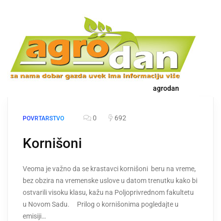
agrodan
0
692
POVRTARSTVO
Kornišoni
Veoma je važno da se krastavci kornišoni beru na vreme,
bez obzira na vremenske uslove u datom trenutku kako bi
ostvarili visoku klasu, kažu na Poljoprivrednom fakultetu
u Novom Sadu. Prilog o kornišonima pogledajte u
emisiji…