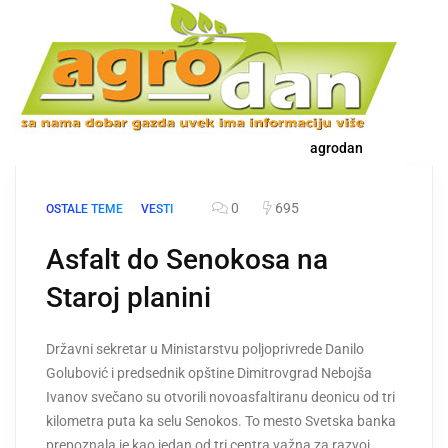
agrodan
0
695
OSTALE TEME
VESTI
Asfalt do Senokosa na
Staroj planini
Državni sekretar u Ministarstvu poljoprivrede Danilo
Golubović i predsednik opštine Dimitrovgrad Nebojša
Ivanov svečano su otvorili novoasfaltiranu deonicu od tri
kilometra puta ka selu Senokos. To mesto Svetska banka
prepoznala je kao jedan od tri centra važna za razvoj