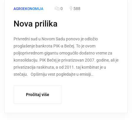
0
588
AGROEKONOMIJA
Nova prilika
Privredni sud u Novom Sadu ponovo je odložio
proglašenje bankrota PIK-a Bečej. To je ovom
poljoprivrednom gigantu omogućilo dodatno vreme za
konsolidaciju. PIK Bečej je privatizovan 2007. godine, ali je
privatizacija raskinuta, a od 2011. taj kombinat je u
stečaju. Opširniju vest pogledajte u emisiji…
Pročitaj više