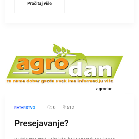
Pročitaj više
agrodan
0
612
RATARSTVO
Presejavanje?