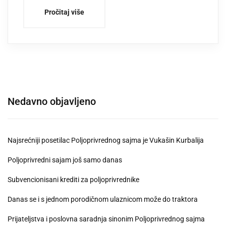
Pročitaj više
Nedavno objavljeno
Najsrećniji posetilac Poljoprivrednog sajma je Vukašin Kurbalija
Poljoprivredni sajam još samo danas
Subvencionisani krediti za poljoprivrednike
Danas se i s jednom porodičnom ulaznicom može do traktora
Prijateljstva i poslovna saradnja sinonim Poljoprivrednog sajma