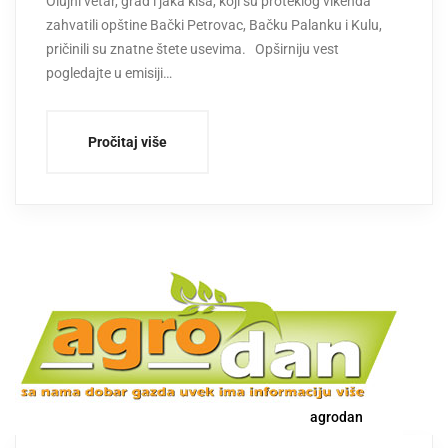
Olujni vetar, grad i jaka kiša, koji su proteklog vikenda
zahvatili opštine Bački Petrovac, Bačku Palanku i Kulu,
pričinili su znatne štete usevima. Opširniju vest
pogledajte u emisiji…
Pročitaj više
agrodan