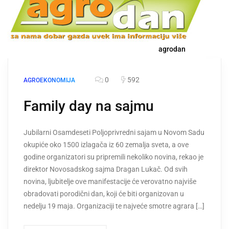
agrodan
0
592
AGROEKONOMIJA
Family day na sajmu
Jubilarni Osamdeseti Poljoprivredni sajam u Novom Sadu
okupiće oko 1500 izlagača iz 60 zemalja sveta, a ove
godine organizatori su pripremili nekoliko novina, rekao je
direktor Novosadskog sajma Dragan Lukač. Od svih
novina, ljubitelje ove manifestacije će verovatno najviše
obradovati porodični dan, koji će biti organizovan u
nedelju 19 maja. Organizaciji te najveće smotre agrara […]