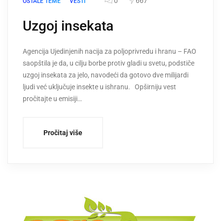
0
667
OSTALE TEME
VESTI
Uzgoj insekata
Agencija Ujedinjenih nacija za poljoprivredu i hranu – FAO
saopštila je da, u cilju borbe protiv gladi u svetu, podstiče
uzgoj insekata za jelo, navodeći da gotovo dve milijardi
ljudi već uključuje insekte u ishranu. Opširniju vest
pročitajte u emisiji…
Pročitaj više