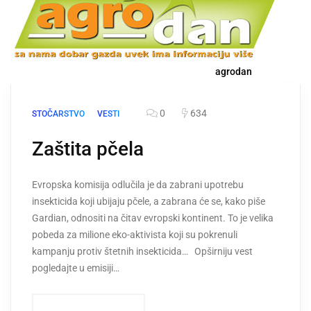
agrodan
0
634
STOČARSTVO
VESTI
Zaštita pčela
Evropska komisija odlučila je da zabrani upotrebu
insekticida koji ubijaju pčele, a zabrana će se, kako piše
Gardian, odnositi na čitav evropski kontinent. To je velika
pobeda za milione eko-aktivista koji su pokrenuli
kampanju protiv štetnih insekticida… Opširniju vest
pogledajte u emisiji…