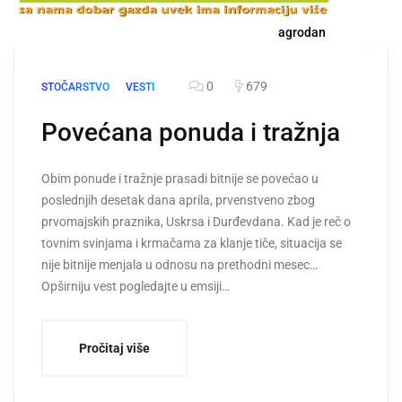
agrodan
0
679
STOČARSTVO
VESTI
Povećana ponuda i tražnja
Obim ponude i tražnje prasadi bitnije se povećao u
poslednjih desetak dana aprila, prvenstveno zbog
prvomajskih praznika, Uskrsa i Durđevdana. Kad je reč o
tovnim svinjama i krmačama za klanje tiče, situacija se
nije bitnije menjala u odnosu na prethodni mesec…
Opširniju vest pogledajte u emsiji…
Pročitaj više