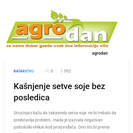
agrodan
0
552
RATARSTVO
Kašnjenje setve soje bez
posledica
Stručnjaci kažu da zakasnela setva soje ne bi trebalo da
predstavlja problem, mada je izazvala negativan
psihološki efekat kod proizvođača. Ono što bi prema