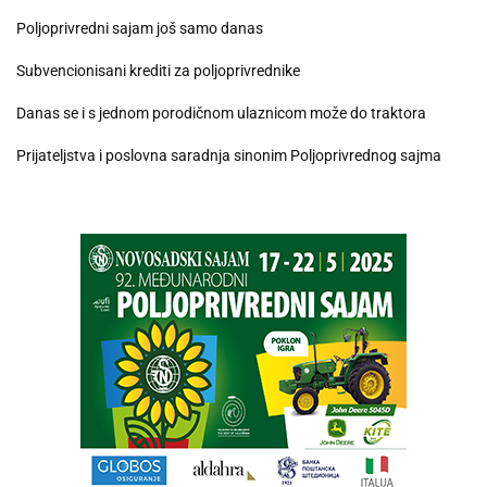
Poljoprivredni sajam još samo danas
Subvencionisani krediti za poljoprivrednike
Danas se i s jednom porodičnom ulaznicom može do traktora
Prijateljstva i poslovna saradnja sinonim Poljoprivrednog sajma