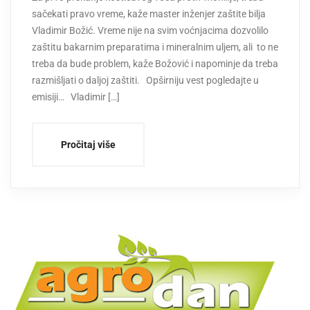
sačekati pravo vreme, kaže master inženjer zaštite bilja
Vladimir Božić. Vreme nije na svim voćnjacima dozvolilo
zaštitu bakarnim preparatima i mineralnim uljem, ali to ne
treba da bude problem, kaže Božović i napominje da treba
razmišljati o daljoj zaštiti. Opširniju vest pogledajte u
emisiji… Vladimir […]
Pročitaj više