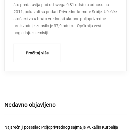
što predstavlja pad od svega 0,81 odsto u odnosu na
2011, pokazali su podaci Privredne komore Srbije. Učešće
stočarstva u bruto vrednosti ukupne poljoprivredne
proizvodnje iznosilo je 37,9 odsto. Opširniju vest
pogledajte u emisiji…
Pročitaj više
Nedavno objavljeno
Najsrećniji posetilac Poljoprivrednog sajma je Vukašin Kurbalija