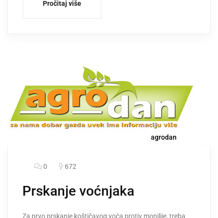
Pročitaj više
agrodan
0
672
Prskanje voćnjaka
Za prvo prskanje koštičavog voća protiv monilije, treba