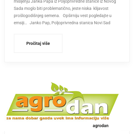
mišljenju Janka Papa iz Poljoprivredne stanice iz Novog
Sada moglo biti problematično, jeste niska klijavost
prošlogodišnjeg semena. Opširniju vest pogledajte u
emsiji… Janko Pap, Poljoprivredna stanica Novi Sad
Pročitaj više
agrodan