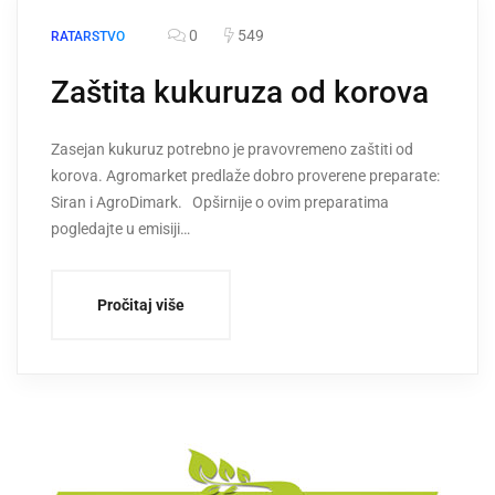
0
549
RATARSTVO
Zaštita kukuruza od korova
Zasejan kukuruz potrebno je pravovremeno zaštiti od
korova. Agromarket predlaže dobro proverene preparate:
Siran i AgroDimark. Opširnije o ovim preparatima
pogledajte u emisiji…
Pročitaj više