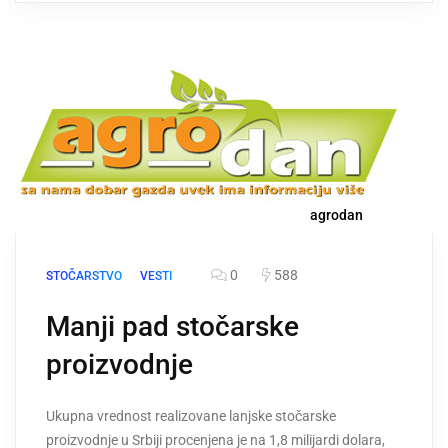
agrodan
0
588
STOČARSTVO
VESTI
Manji pad stočarske
proizvodnje
Ukupna vrednost realizovane lanjske stočarske
proizvodnje u Srbiji procenjena je na 1,8 milijardi dolara,