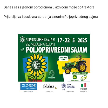
Danas se i s jednom porodičnom ulaznicom može do traktora
Prijateljstva i poslovna saradnja sinonim Poljoprivrednog sajma