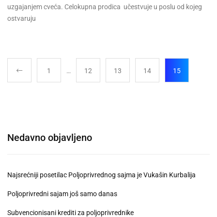
uzgajanjem cveća. Celokupna prodica učestvuje u poslu od kojeg
ostvaruju
1
…
12
13
14
15
Nedavno objavljeno
Najsrećniji posetilac Poljoprivrednog sajma je Vukašin Kurbalija
Poljoprivredni sajam još samo danas
Subvencionisani krediti za poljoprivrednike