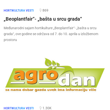
869
HORTIKULTURA
VESTI
„Beoplantfair“- „bašta u srcu grada“
Međunarodni sajam hortikulture „Beoplantfair“- „bašta u srcu
grada“, ove godine se održava od 7. do 10. aprila u izložbenom
prostoru
1.30K
HORTIKULTURA
VESTI